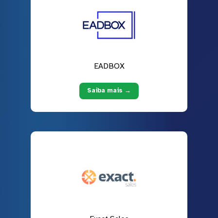
EADBOX
Saiba mais →