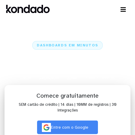
DASHBOARDS EM MINUTOS
Dashboard do Trello no Power BI
em minutos
Home
Conectores
Trello
Trello + Power BI
Comece gratuitamente
SEM cartão de crédito | 14 dias | 10MM de registros | 30
integrações
Entre com o Google