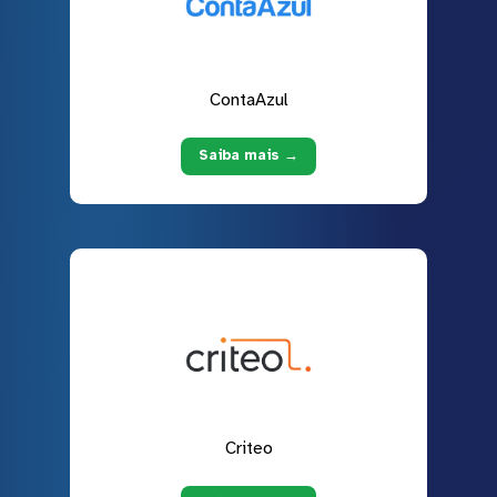
ContaAzul
Saiba mais →
Criteo