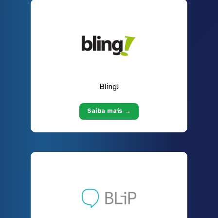
Bling!
Saiba mais →