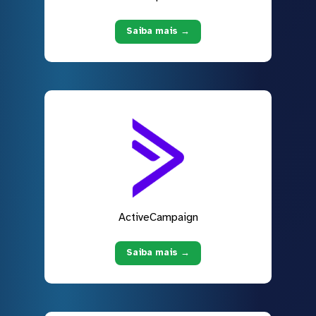
Saiba mais →
ActiveCampaign
Saiba mais →