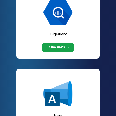
BigQuery
Saiba mais →
Bing