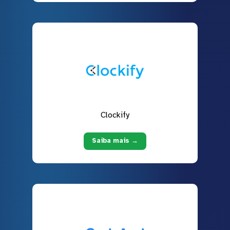
Clockify
Saiba mais →