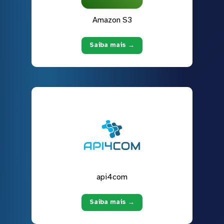
Amazon S3
Saiba mais →
api4com
Saiba mais →