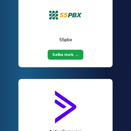
55pbx
Saiba mais →