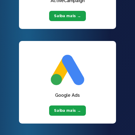
ActiveCampaign
Saiba mais →
Google Ads
Saiba mais →