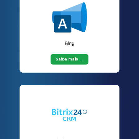
Bing
Saiba mais →