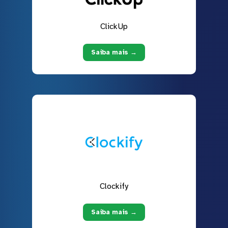
ClickUp
Saiba mais →
Clockify
Saiba mais →