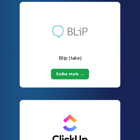
Blip (take)
Saiba mais →