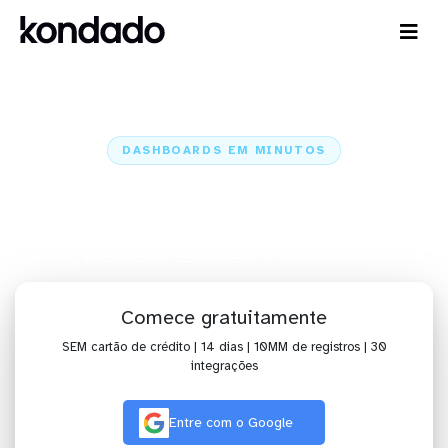
DASHBOARDS EM MINUTOS
Dashboard do Microsoft Ads no
Power BI em minutos
Home
Conectores
Microsoft Ads
Microsoft Ads + Power BI
Comece gratuitamente
SEM cartão de crédito | 14 dias | 10MM de registros | 30
integrações
Entre com o Google