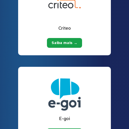
Criteo
Saiba mais →
E-goi