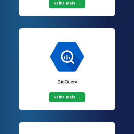
Saiba mais →
BigQuery
Saiba mais →