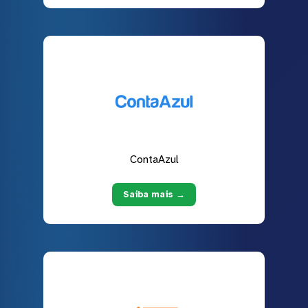
ContaAzul
Saiba mais →