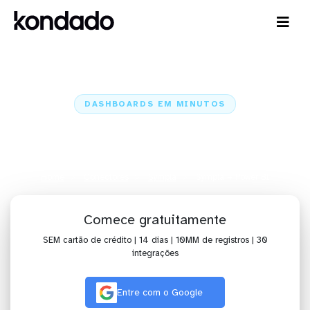
DASHBOARDS EM MINUTOS
Dashboard do Sympla no Power
BI em minutos
Home
Conectores
Sympla
Sympla + Power BI
Comece gratuitamente
SEM cartão de crédito | 14 dias | 10MM de registros | 30
integrações
Entre com o Google