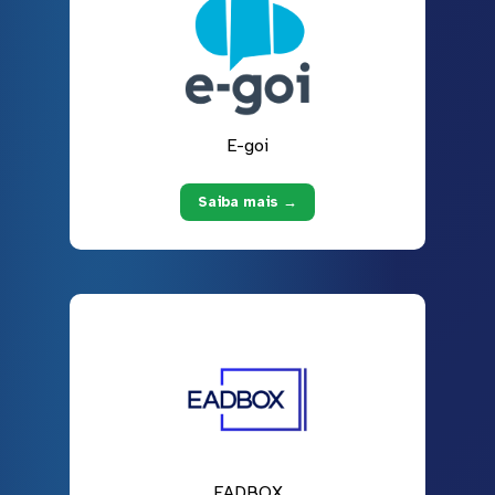
E-goi
Saiba mais →
EADBOX