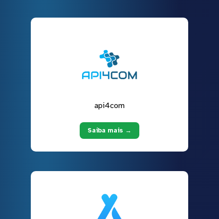
api4com
Saiba mais →