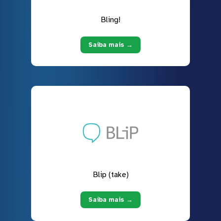
Bling!
Saiba mais →
Blip (take)
Saiba mais →