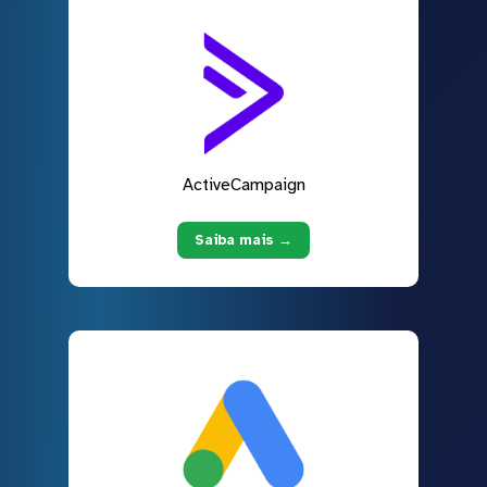
ActiveCampaign
Saiba mais →