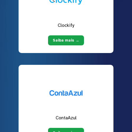
Clockify
Saiba mais →
ContaAzul