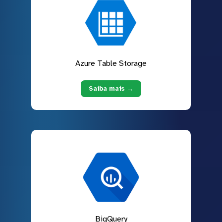
Azure Table Storage
Saiba mais →
BigQuery