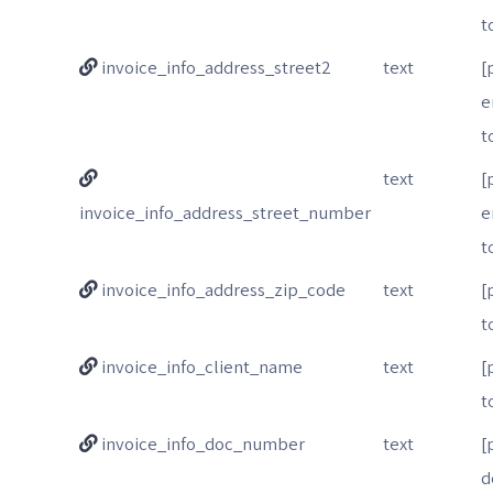
t
invoice_info_address_street2
text
[
e
t
text
[
invoice_info_address_street_number
e
t
invoice_info_address_zip_code
text
[
t
invoice_info_client_name
text
[
t
invoice_info_doc_number
text
[
d