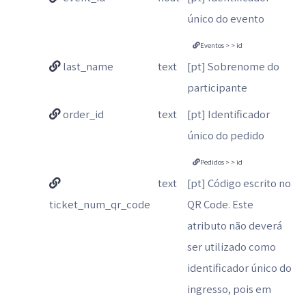
único do evento
Eventos > > id
last_name
text
[pt] Sobrenome do
participante
order_id
text
[pt] Identificador
único do pedido
Pedidos > > id
text
[pt] Código escrito no
ticket_num_qr_code
QR Code. Este
atributo não deverá
ser utilizado como
identificador único do
ingresso, pois em