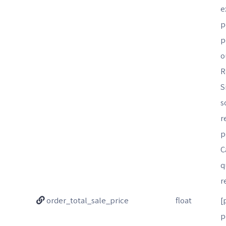
e
p
p
o
R
S
s
r
p
C
q
r
order_total_sale_price
float
[
p