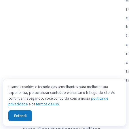
p
q
f
C
q
m
o
t
t
Usamos cookies e tecnologias semelhantes para melhorar sua
Notas
experiência, personalizar conteúdo e analisar o tráfego do site. Ao
continuar navegando, você concorda com a nossa
política de
privacidade
e os
termos de uso
.
Parte desta documentacao foi gerada
Entendi
automaticamente por IA e pode conter