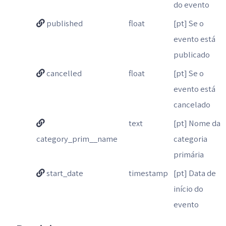
do evento
published
float
[pt] Se o
evento está
publicado
cancelled
float
[pt] Se o
evento está
cancelado
text
[pt] Nome da
category_prim__name
categoria
primária
start_date
timestamp
[pt] Data de
início do
evento