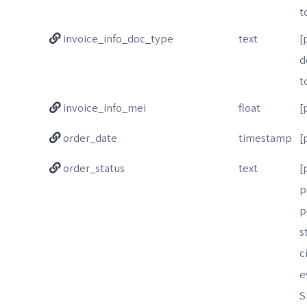
t
invoice_info_doc_type
text
[
d
t
invoice_info_mei
float
[
order_date
timestamp
[
order_status
text
[
p
p
s
c
e
S