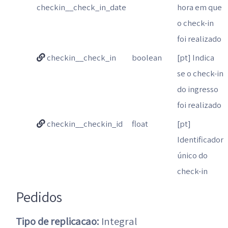
checkin__check_in_date
hora em que
o check-in
foi realizado
checkin__check_in
boolean
[pt] Indica
se o check-in
do ingresso
foi realizado
checkin__checkin_id
float
[pt]
Identificador
único do
check-in
Pedidos
Tipo de replicacao:
Integral