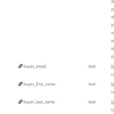
a
p
d
p
n
p
s
p
buyer_email
text
[
c
buyer_first_name
text
[
c
buyer_last_name
text
[
c