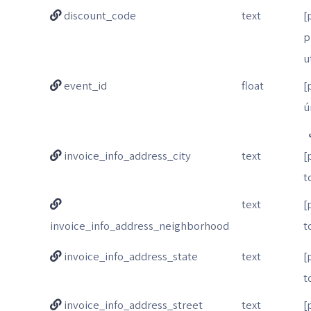
discount_code
text
[
p
u
event_id
float
[
ú
invoice_info_address_city
text
[
t
text
[
invoice_info_address_neighborhood
t
invoice_info_address_state
text
[
t
invoice_info_address_street
text
[