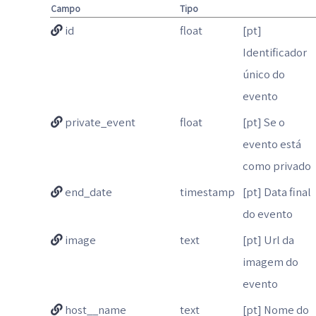
Campo
Tipo
id
float
[pt]
Identificador
único do
evento
private_event
float
[pt] Se o
evento está
como privado
end_date
timestamp
[pt] Data final
do evento
image
text
[pt] Url da
imagem do
evento
host__name
text
[pt] Nome do