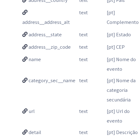
address__country
text
[pt] País
text
[pt]
address__address_alt
Complemento
address__state
text
[pt] Estado
address__zip_code
text
[pt] CEP
name
text
[pt] Nome do
evento
category_sec__name
text
[pt] Nome da
categoria
secundária
url
text
[pt] Url do
evento
detail
text
[pt] Descrição