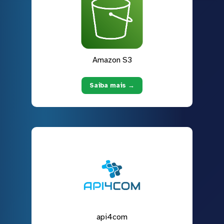
Amazon S3
Saiba mais →
api4com