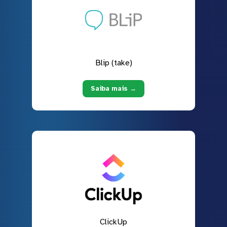
Blip (take)
Saiba mais →
ClickUp