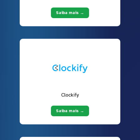
Saiba mais →
Clockify
Saiba mais →