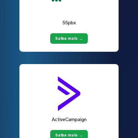
55pbx
Saiba mais →
ActiveCampaign
Saiba mais →