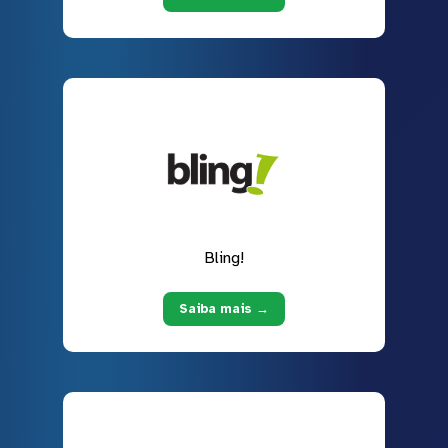
Bling!
Saiba mais →