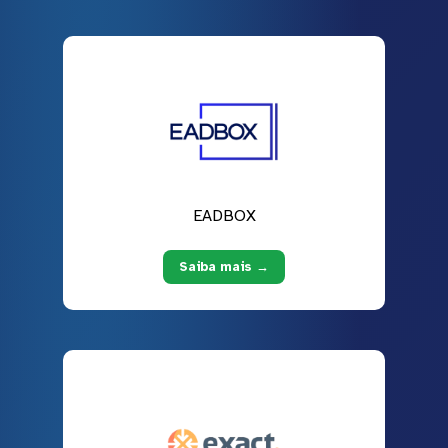
EADBOX
Saiba mais →