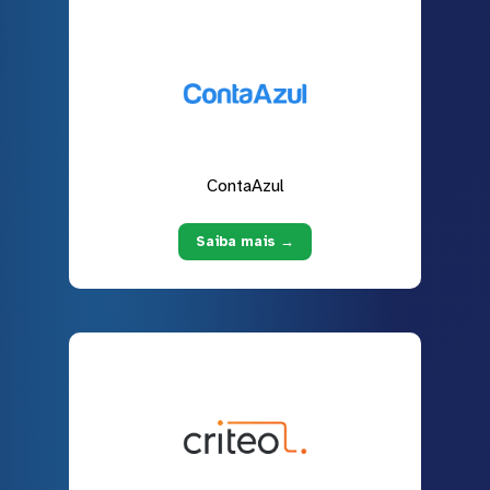
ContaAzul
Saiba mais →