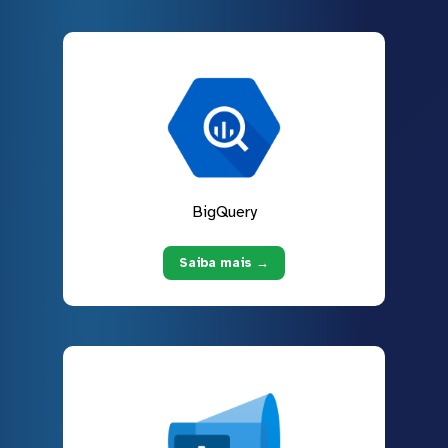
BigQuery
Saiba mais →