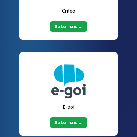
Criteo
Saiba mais →
E-goi
Saiba mais →