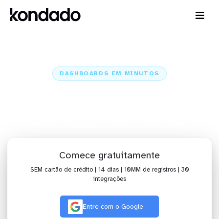
DASHBOARDS EM MINUTOS
Dashboard do Sympla no Qlik em
minutos
Home
Conectores
Sympla
Sympla + Qlik
Comece gratuitamente
SEM cartão de crédito | 14 dias | 10MM de registros | 30
integrações
Entre com o Google