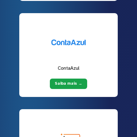
ContaAzul
Saiba mais →