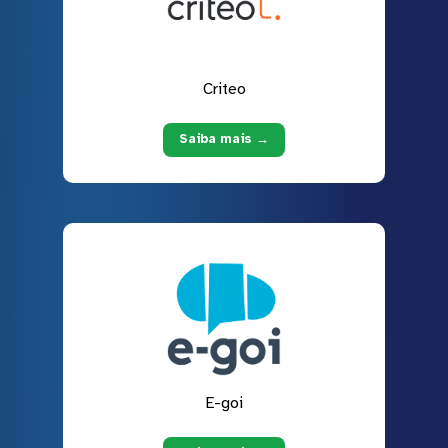
Criteo
Saiba mais →
E-goi