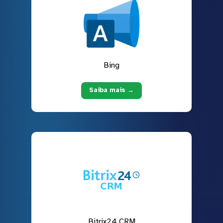
Bing
Saiba mais →
Bitrix24 CRM