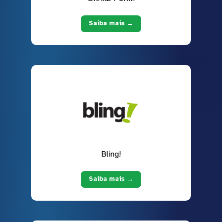
Saiba mais →
Bling!
Saiba mais →