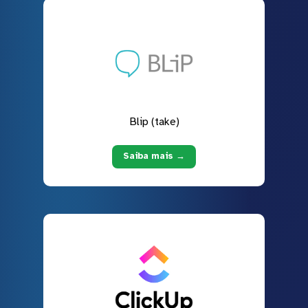
Blip (take)
Saiba mais →