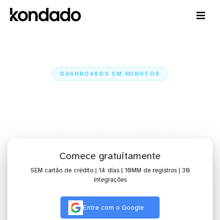
DASHBOARDS EM MINUTOS
Dashboard do Clockify no Qlik
em minutos
Home
Conectores
Clockify
Clockify + Qlik
Comece gratuitamente
SEM cartão de crédito | 14 dias | 10MM de registros | 30
integrações
Entre com o Google