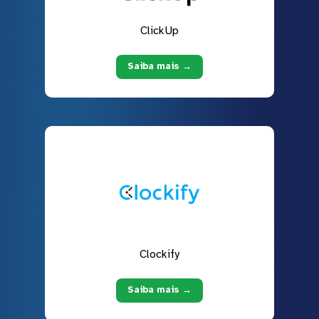
ClickUp
Saiba mais →
Clockify
Saiba mais →