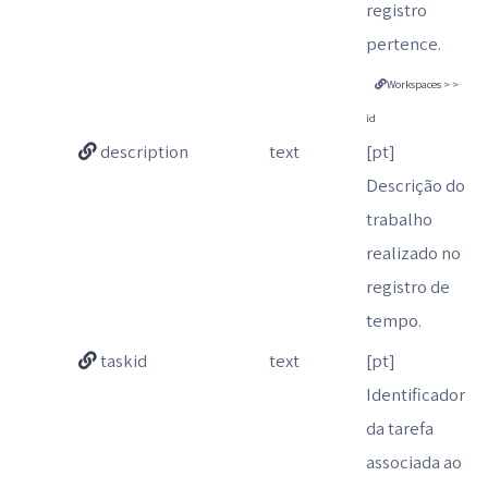
registro
pertence.
Workspaces > >
id
description
text
[pt]
Descrição do
trabalho
realizado no
registro de
tempo.
taskid
text
[pt]
Identificador
da tarefa
associada ao