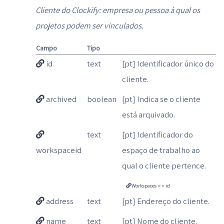
Cliente do Clockify: empresa ou pessoa à qual os
projetos podem ser vinculados.
Campo
Tipo
id
text
[pt] Identificador único do
cliente.
archived
boolean
[pt] Indica se o cliente
está arquivado.
text
[pt] Identificador do
workspaceid
espaço de trabalho ao
qual o cliente pertence.
Workspaces > > id
address
text
[pt] Endereço do cliente.
name
text
[pt] Nome do cliente.