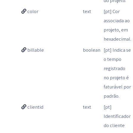
do projeto.
color
text
[pt] Cor
associada ao
projeto, em
hexadecimal.
billable
boolean
[pt] Indica se
o tempo
registrado
no projeto é
faturável por
padrão.
clientid
text
[pt]
Identificador
do cliente