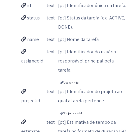
id
text
[pt] Identificador único da tarefa.
status
text
[pt] Status da tarefa (ex.: ACTIVE,
DONE).
name
text
[pt] Nome da tarefa.
text
[pt] Identificador do usuário
assigneeid
responsável principal pela
tarefa.
Users > > id
text
[pt] Identificador do projeto ao
projectid
qual a tarefa pertence.
Projects > > id
text
[pt] Estimativa de tempo da
estimate
tarefa no formato de duração ISO