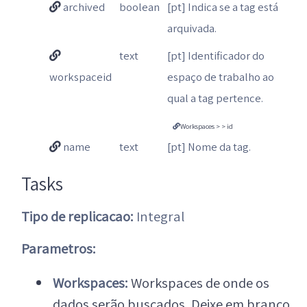
archived
boolean
[pt] Indica se a tag está
arquivada.
text
[pt] Identificador do
workspaceid
espaço de trabalho ao
qual a tag pertence.
Workspaces > > id
name
text
[pt] Nome da tag.
Tasks
Tipo de replicacao:
Integral
Parametros:
Workspaces:
Workspaces de onde os
dados serão buscados. Deixe em branco