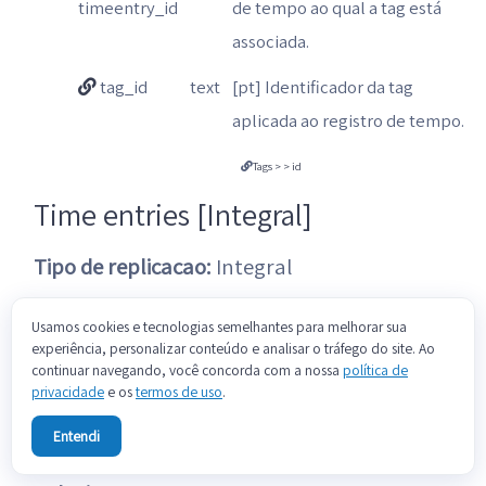
timeentry_id
de tempo ao qual a tag está
associada.
tag_id
text
[pt] Identificador da tag
aplicada ao registro de tempo.
Tags > > id
Time entries [Integral]
Tipo de replicacao:
Integral
Parametros:
Usamos cookies e tecnologias semelhantes para melhorar sua
experiência, personalizar conteúdo e analisar o tráfego do site. Ao
Workspaces:
Workspaces de onde os
continuar navegando, você concorda com a nossa
política de
privacidade
e os
termos de uso
.
dados serão buscados. Deixe em branco
para buscar todos workspaces
Entendi