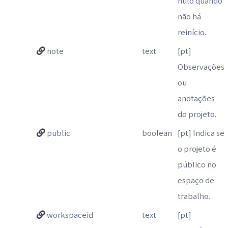
nulo quando
não há
reinício.
note
text
[pt]
Observações
ou
anotações
do projeto.
public
boolean
[pt] Indica se
o projeto é
público no
espaço de
trabalho.
workspaceid
text
[pt]