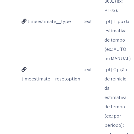
8601 (ex.:
PT0S).
timeestimate__type
text
[pt] Tipo da
estimativa
de tempo
(ex.: AUTO
ou MANUAL).
text
[pt] Opção
timeestimate__resetoption
de reinício
da
estimativa
de tempo
(ex.: por
período);