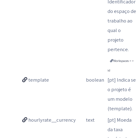
Identificador
do espaço de
trabalho ao
qual o
projeto
pertence.
Workspaces > >
id
template
boolean
[pt] Indica se
o projeto é
um modelo
(template).
hourlyrate__currency
text
[pt] Moeda
da taxa