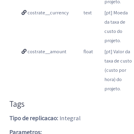
projeto.
costrate__currency
text
[pt] Moeda
da taxa de
custo do
projeto.
costrate__amount
float
[pt] Valor da
taxa de custo
(custo por
hora) do
projeto.
Tags
Tipo de replicacao:
Integral
Parametros: