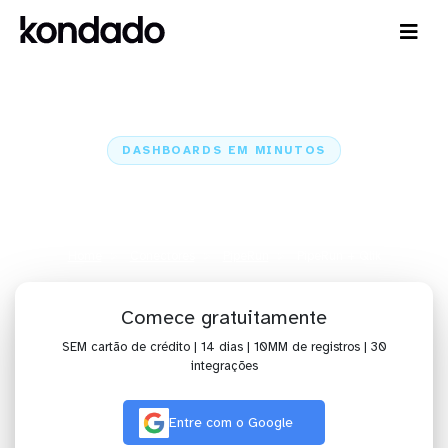
DASHBOARDS EM MINUTOS
Dashboard do PipeRun no Qlik
em minutos
Home
Conectores
PipeRun
PipeRun + Qlik
Comece gratuitamente
SEM cartão de crédito | 14 dias | 10MM de registros | 30
integrações
Entre com o Google