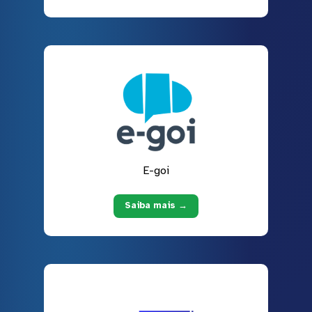
E-goi
Saiba mais →