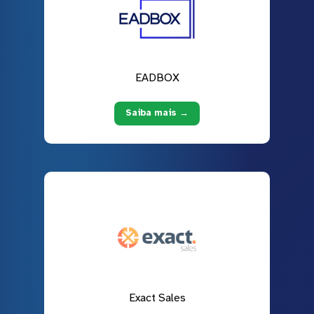
EADBOX
Saiba mais →
Exact Sales