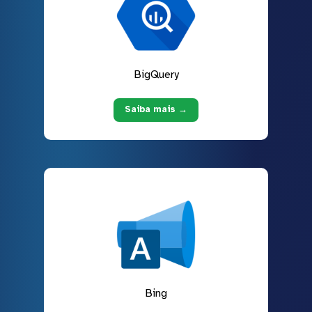
BigQuery
Saiba mais →
Bing