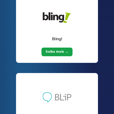
Bling!
Saiba mais →