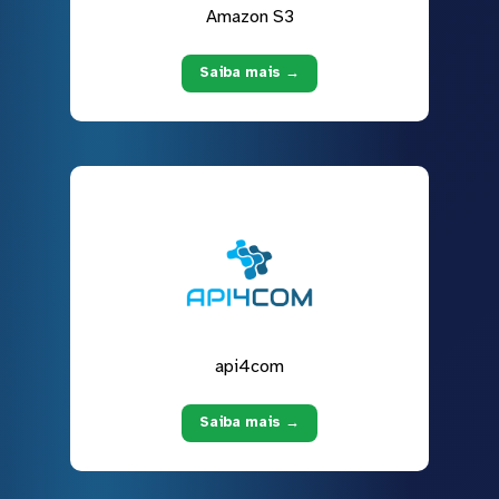
Amazon S3
Saiba mais →
api4com
Saiba mais →