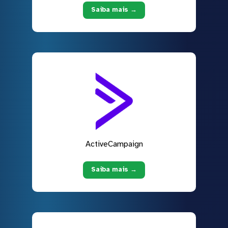
Saiba mais →
ActiveCampaign
Saiba mais →