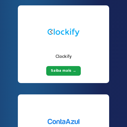
Clockify
Saiba mais →