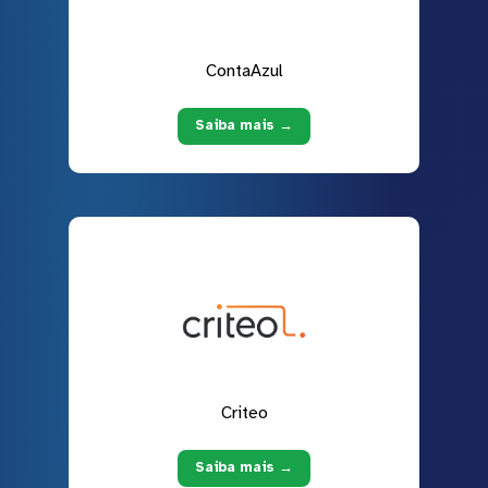
ContaAzul
Saiba mais →
Criteo
Saiba mais →