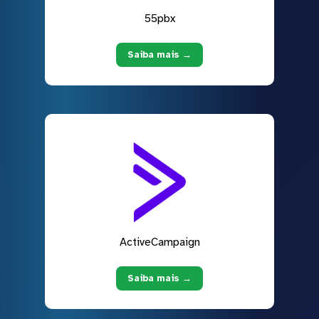
55pbx
Saiba mais →
ActiveCampaign
Saiba mais →