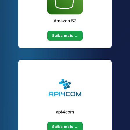
Amazon S3
Saiba mais →
api4com
Saiba mais →