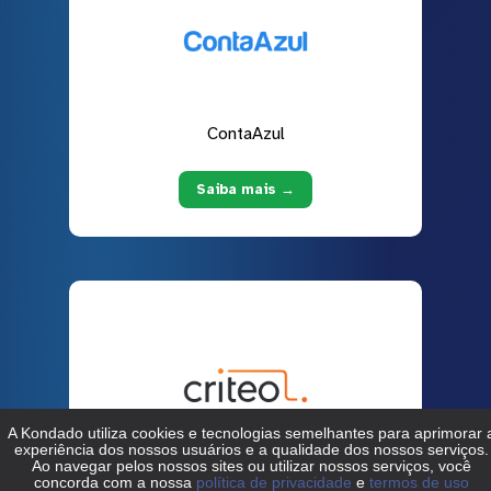
ContaAzul
Saiba mais →
Criteo