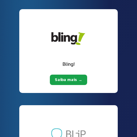
Bling!
Saiba mais →