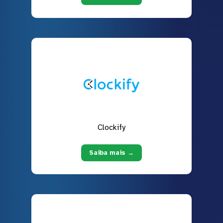
Clockify
Saiba mais →