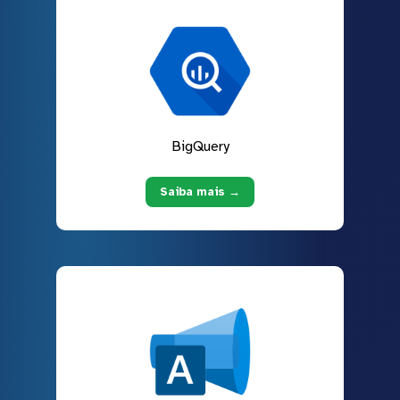
BigQuery
Saiba mais →