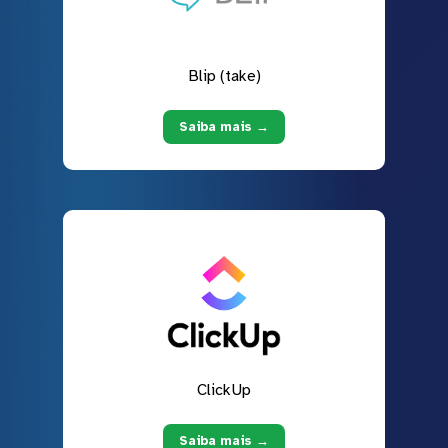
Blip (take)
Saiba mais →
ClickUp
Saiba mais →