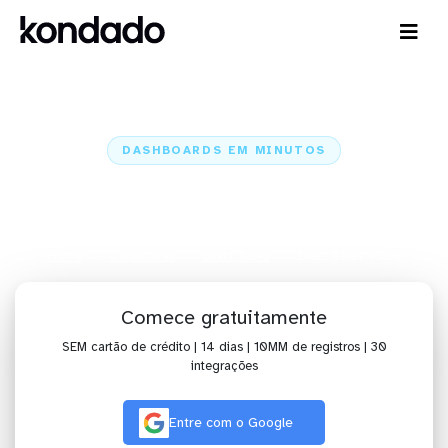
DASHBOARDS EM MINUTOS
Dashboard do Exact Sales no
Qlik em minutos
Home
Conectores
Exact Sales
Exact Sales + Qlik
Comece gratuitamente
SEM cartão de crédito | 14 dias | 10MM de registros | 30
integrações
Entre com o Google