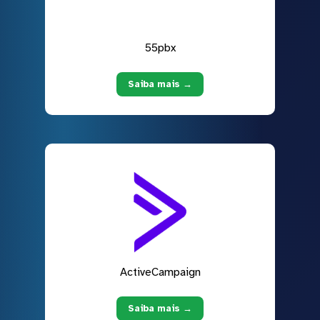
55pbx
Saiba mais →
ActiveCampaign
Saiba mais →