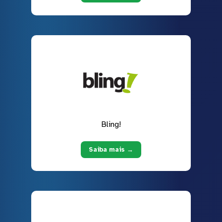
Bling!
Saiba mais →