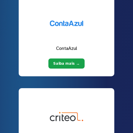
ContaAzul
Saiba mais →