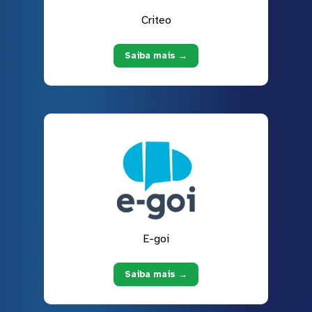
Criteo
Saiba mais →
E-goi
Saiba mais →