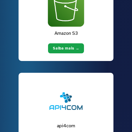
Amazon S3
Saiba mais →
api4com