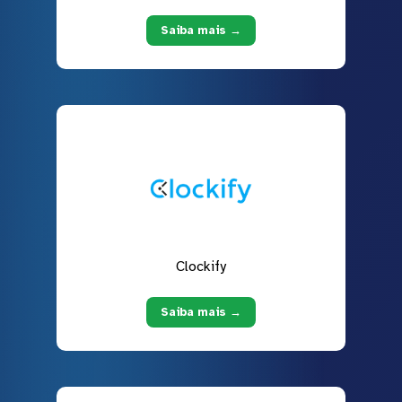
Saiba mais →
Clockify
Saiba mais →