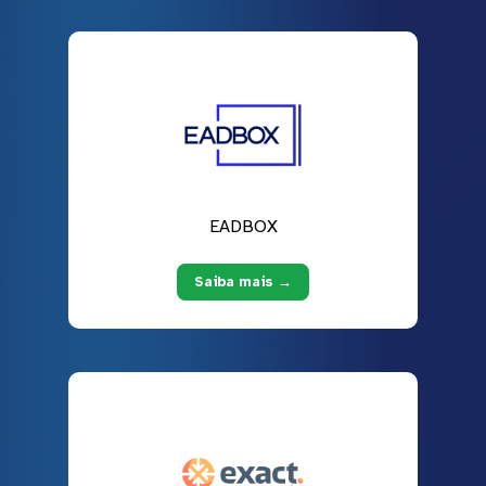
EADBOX
Saiba mais →