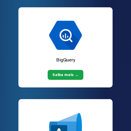
BigQuery
Saiba mais →