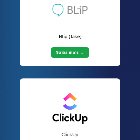
Blip (take)
Saiba mais →
ClickUp