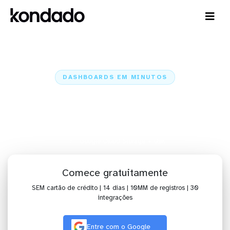
DASHBOARDS EM MINUTOS
Dashboard do Google Cloud
Storage no Qlik em minutos
Home
Conectores
Google Cloud Storage
Google Cloud Storage + Qlik
Comece gratuitamente
SEM cartão de crédito | 14 dias | 10MM de registros | 30
integrações
Entre com o Google