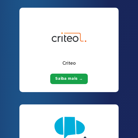
Criteo
Saiba mais →