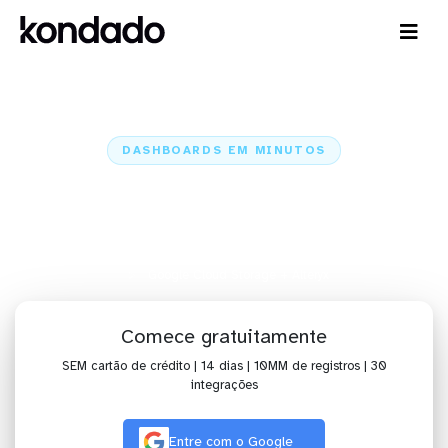
DASHBOARDS EM MINUTOS
Dashboard do Google Cloud
Storage no Alteryx em minutos
Home
Conectores
Google Cloud Storage
Google Cloud Storage + Alteryx
Comece gratuitamente
SEM cartão de crédito | 14 dias | 10MM de registros | 30
integrações
Entre com o Google