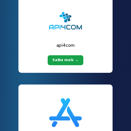
api4com
Saiba mais →