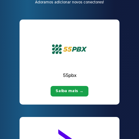
Adoramos adicionar novos conectores!
55pbx
Saiba mais →