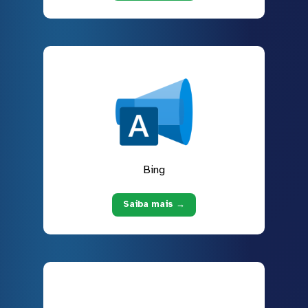
Bing
Saiba mais →