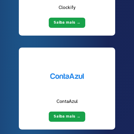
Clockify
Saiba mais →
ContaAzul
Saiba mais →