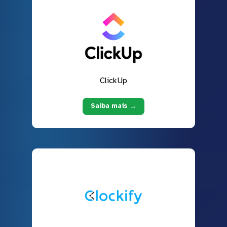
ClickUp
Saiba mais →