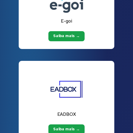
E-goi
Saiba mais →
EADBOX
Saiba mais →