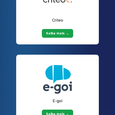
Criteo
Saiba mais →
E-goi
Saiba mais →