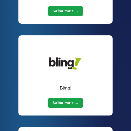
Saiba mais →
Bling!
Saiba mais →