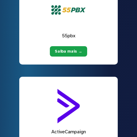
55pbx
Saiba mais →
ActiveCampaign