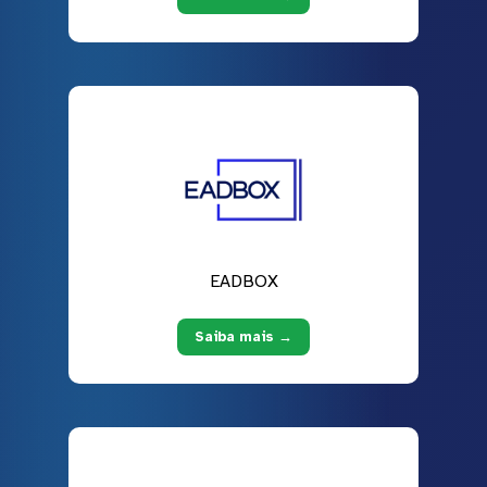
EADBOX
Saiba mais →