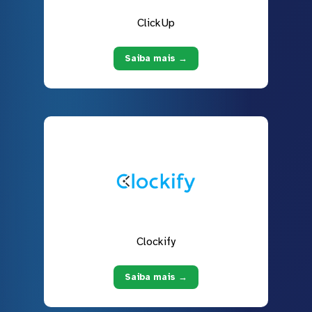
ClickUp
Saiba mais →
Clockify
Saiba mais →