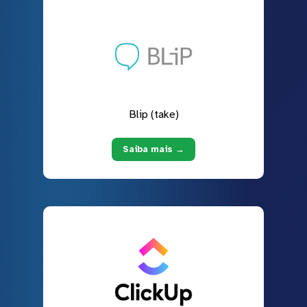
Blip (take)
Saiba mais →