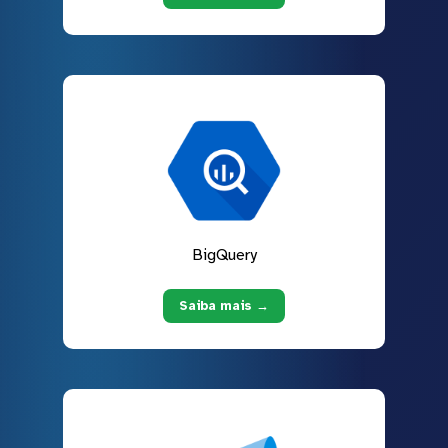
BigQuery
Saiba mais →