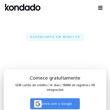
DASHBOARDS EM MINUTOS
Dashboard do Linkedin no Alteryx
em minutos
Home
Conectores
Linkedin
Linkedin + Alteryx
Comece gratuitamente
SEM cartão de crédito | 14 dias | 10MM de registros | 30
integrações
Entre com o Google