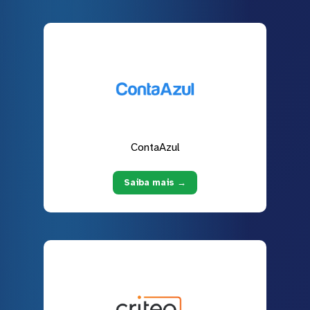
ContaAzul
Saiba mais →