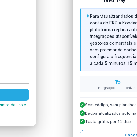
Olist Tiny
✦
Para visualizar dados d
conta do ERP à Kondad
plataforma replica au
integrações disponívei
gestores comerciais e 
sem precisar de conhe
configura a frequênci
a cada 5 minutos, 15 m
15
integrações disponívei
Sem código, sem planilhas
ermos de uso
e
✓
Dados atualizados automa
✓
Teste grátis por 14 dias
✓
Conec