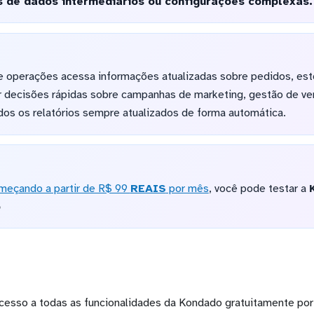
s de dados intermediários ou configurações complexas.
 operações acessa informações atualizadas sobre pedidos, est
r decisões rápidas sobre campanhas de marketing, gestão de ve
os os relatórios sempre atualizados de forma automática.
meçando a partir de R$ 99
REAIS
por mês
, você pode testar a
o
cesso a todas as funcionalidades da Kondado gratuitamente por 