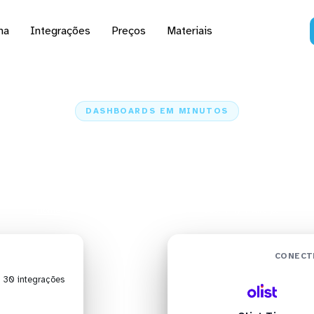
na
Integrações
Preços
Materiais
DASHBOARDS EM MINUTOS
rd do Olist Tiny no Al
minutos
Home
Conectores
Olist Tiny
Olist Tiny + Alteryx
CONECT
| 30 integrações