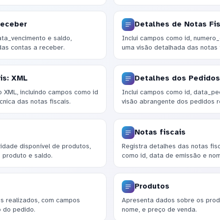
Receber
Detalhes de Notas Fis
ta_vencimento e saldo,
Inclui campos como id, numero
das contas a receber.
uma visão detalhada das notas f
is: XML
Detalhes dos Pedidos
 XML, incluindo campos como id
Inclui campos como id, data_pe
cnica das notas fiscais.
visão abrangente dos pedidos r
Notas fiscais
dade disponível de produtos,
Registra detalhes das notas fis
 produto e saldo.
como id, data de emissão e nom
Produtos
os realizados, com campos
Apresenta dados sobre os produ
o do pedido.
nome, e preço de venda.