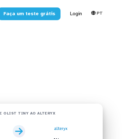
PT
Faça um teste grátis
Login
teryx em
E OLIST TINY AO ALTERYX