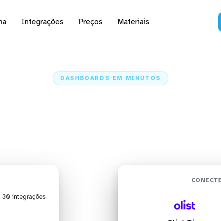
na
Integrações
Preços
Materiais
DASHBOARDS EM MINUTOS
rd do Olist Tiny no Lo
minutos
Home
Conectores
Olist Tiny
Olist Tiny + Looqbox
CONECTE
| 30 integrações