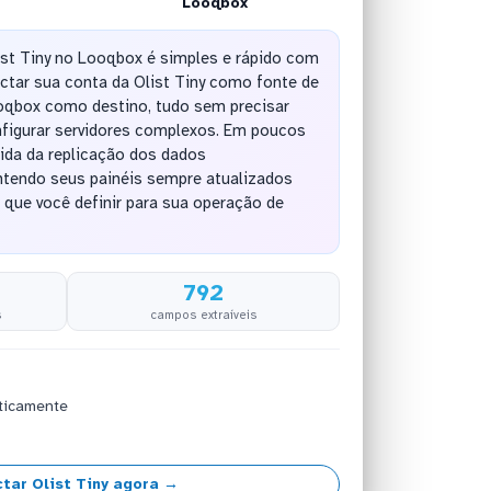
Looqbox
ist Tiny no Looqbox é simples e rápido com
ctar sua conta da Olist Tiny como fonte de
oqbox como destino, tudo sem precisar
nfigurar servidores complexos. Em poucos
ida da replicação dos dados
tendo seus painéis sempre atualizados
que você definir para sua operação de
792
s
campos extraíveis
ticamente
tar Olist Tiny agora →