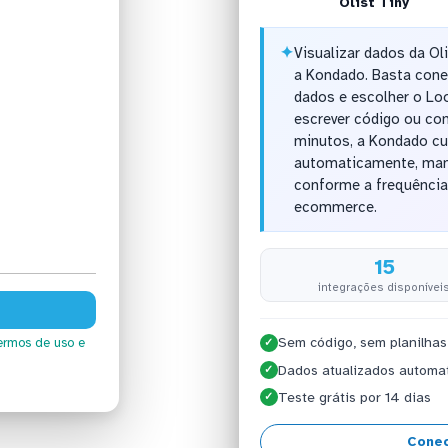
Olist Tiny
✦
Visualizar dados da Ol
a Kondado. Basta cone
dados e escolher o Lo
escrever código ou co
minutos, a Kondado cu
automaticamente, man
conforme a frequência 
ecommerce.
15
integrações disponívei
Sem código, sem planilhas
ermos de uso
e
✓
Dados atualizados automa
✓
Teste grátis por 14 dias
✓
Conec