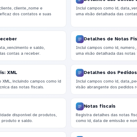
liente, cliente_nome e
Inclui campos como id, data_ven
 eficaz dos contatos e suas
uma visão detalhada das contas
Receber
Detalhes de Notas Fis
ta_vencimento e saldo,
Inclui campos como id, numero
das contas a receber.
uma visão detalhada das notas f
is: XML
Detalhes dos Pedidos
 XML, incluindo campos como id
Inclui campos como id, data_pe
cnica das notas fiscais.
visão abrangente dos pedidos r
Notas fiscais
dade disponível de produtos,
Registra detalhes das notas fis
 produto e saldo.
como id, data de emissão e nom