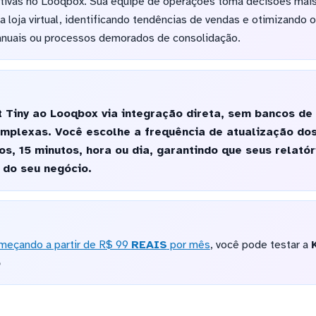
tuitivas no Looqbox. Sua equipe de operações toma decisões mai
 loja virtual, identificando tendências de vendas e otimizando o
anuais ou processos demorados de consolidação.
 Tiny ao Looqbox via integração direta, sem bancos de
omplexas. Você escolhe a frequência de atualização do
os, 15 minutos, hora ou dia, garantindo que seus relat
do seu negócio.
meçando a partir de R$ 99
REAIS
por mês
, você pode testar a
o