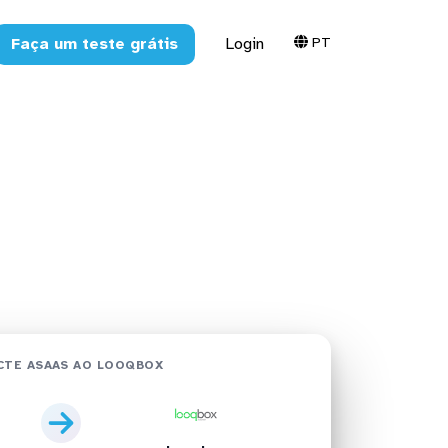
PT
Faça um teste grátis
Login
box em
CTE ASAAS AO LOOQBOX