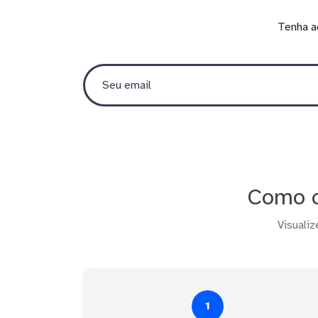
Tenha a
Como c
Visualiz
1