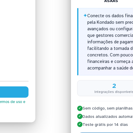
ASAAS
✦
Conecte os dados fin
pela Kondado sem prec
avançados ou configur
que gestores comercia
informações de pagame
facilitando a tomada 
concretos. Com poucos
financeiras e começa a
acompanhar a saúde d
2
integrações disponívei
ermos de uso
e
Sem código, sem planilhas
✓
Dados atualizados automa
✓
Teste grátis por 14 dias
✓