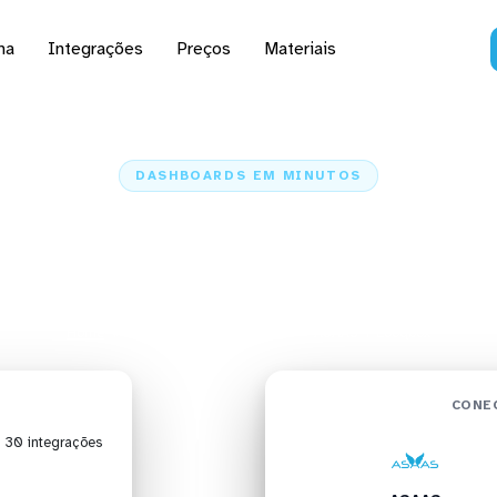
na
Integrações
Preços
Materiais
DASHBOARDS EM MINUTOS
oard do ASAAS no Looq
minutos
Home
Conectores
ASAAS
ASAAS + Looqbox
CONE
| 30 integrações