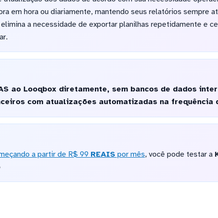
hora em hora ou diariamente, mantendo seus relatórios sempre 
elimina a necessidade de exportar planilhas repetidamente e cent
ar.
S ao Looqbox diretamente, sem bancos de dados inter
nceiros com atualizações automatizadas na frequência 
meçando a partir de R$ 99
REAIS
por mês
, você pode testar a
o