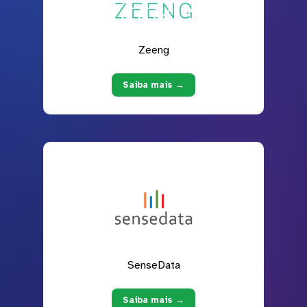
Zeeng
Saiba mais →
SenseData
Saiba mais →