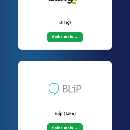
Bling!
Saiba mais →
Blip (take)
Saiba mais →