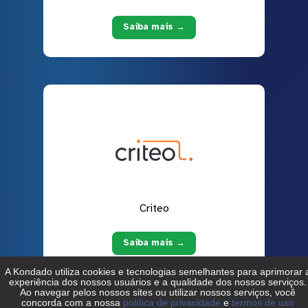
Saiba mais →
Criteo
Saiba mais →