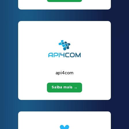
api4com
Saiba mais →