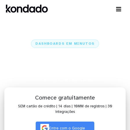
DASHBOARDS EM MINUTOS
Dashboard do Olist Tiny no IBM
Cognos Analytics em minutos
Home
Conectores
Olist Tiny
Olist Tiny + IBM Cognos Analytics
Comece gratuitamente
SEM cartão de crédito | 14 dias | 10MM de registros | 30
integrações
Entre com o Google