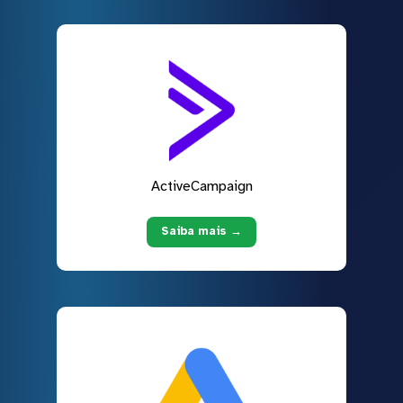
ActiveCampaign
Saiba mais →