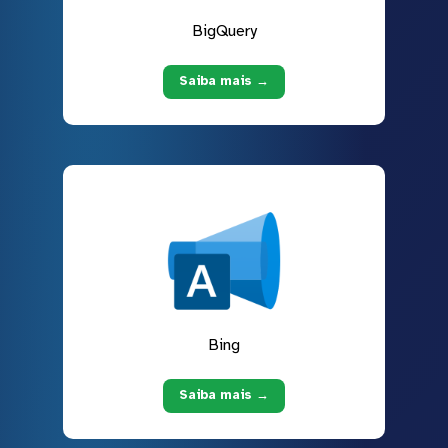
BigQuery
Saiba mais →
Bing
Saiba mais →