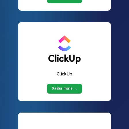
ClickUp
Saiba mais →