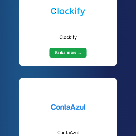
Clockify
Saiba mais →
ContaAzul