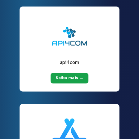
api4com
Saiba mais →