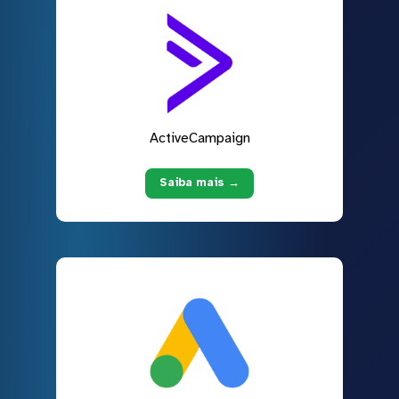
ActiveCampaign
Saiba mais →