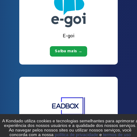
E-goi
Saiba mais →
EADBOX