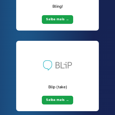
Bling!
Saiba mais →
Blip (take)
Saiba mais →