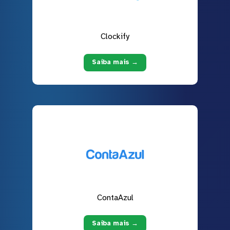
Clockify
Saiba mais →
ContaAzul
Saiba mais →