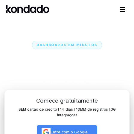
DASHBOARDS EM MINUTOS
Dashboard do RDStation no IBM
Cognos Analytics em minutos
Home
Conectores
RDStation
RDStation + IBM Cognos Analytics
Comece gratuitamente
SEM cartão de crédito | 14 dias | 10MM de registros | 30
integrações
Entre com o Google