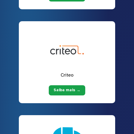
Criteo
Saiba mais →