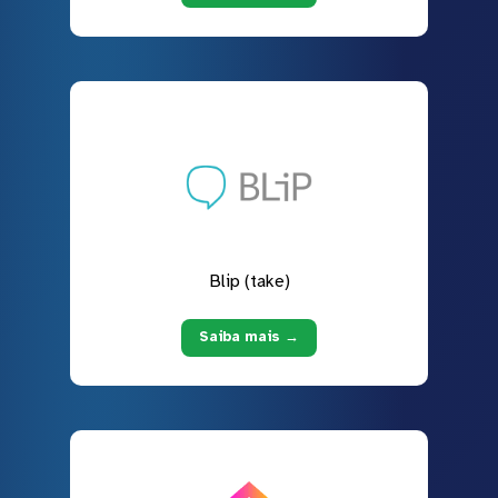
Blip (take)
Saiba mais →