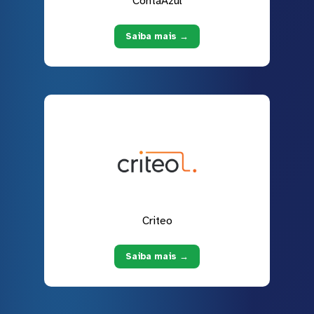
ContaAzul
Saiba mais →
Criteo
Saiba mais →