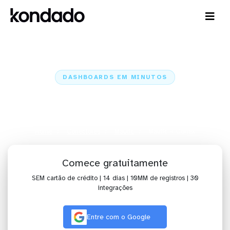
DASHBOARDS EM MINUTOS
Dashboard do Mautic no Cortex
em minutos
Home
Conectores
Mautic
Mautic + Cortex
Comece gratuitamente
SEM cartão de crédito | 14 dias | 10MM de registros | 30
integrações
Entre com o Google