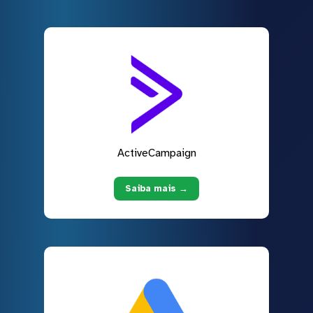
ActiveCampaign
Saiba mais →