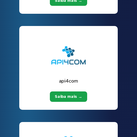
Saiba mais →
api4com
Saiba mais →