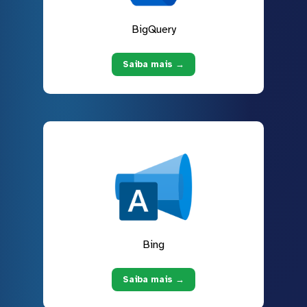
BigQuery
Saiba mais →
Bing
Saiba mais →