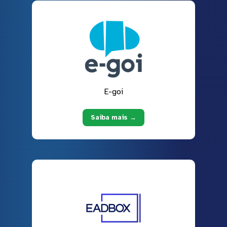
E-goi
Saiba mais →