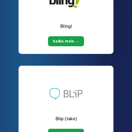
Bling!
Saiba mais →
Blip (take)