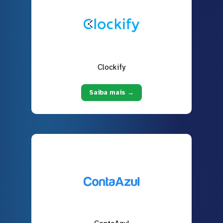
Clockify
Saiba mais →