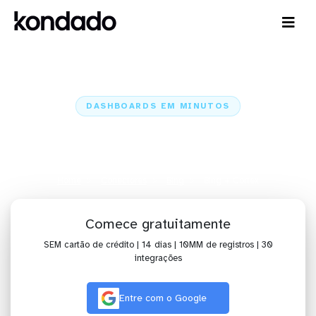
DASHBOARDS EM MINUTOS
Dashboard do Bing no Cortex em
minutos
Home
Conectores
Bing
Bing + Cortex
Comece gratuitamente
SEM cartão de crédito | 14 dias | 10MM de registros | 30
integrações
Entre com o Google