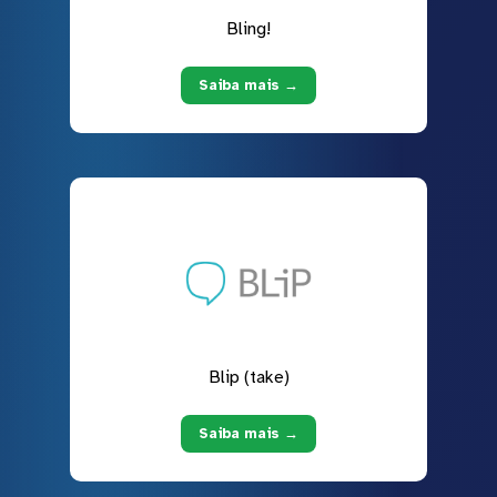
Bling!
Saiba mais →
Blip (take)
Saiba mais →