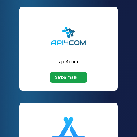
api4com
Saiba mais →