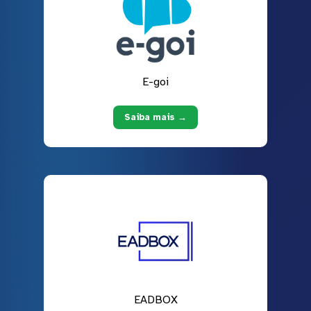
E-goi
Saiba mais →
EADBOX