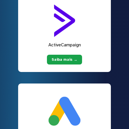
ActiveCampaign
Saiba mais →