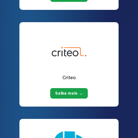
Criteo
Saiba mais →