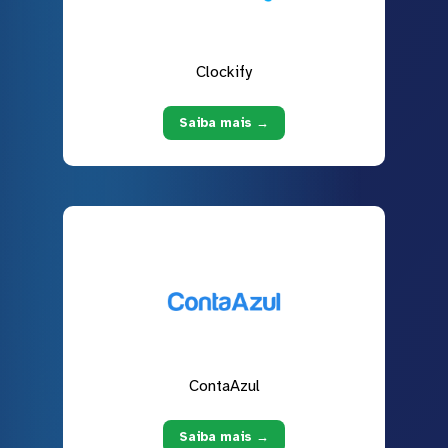
Clockify
Saiba mais →
ContaAzul
Saiba mais →