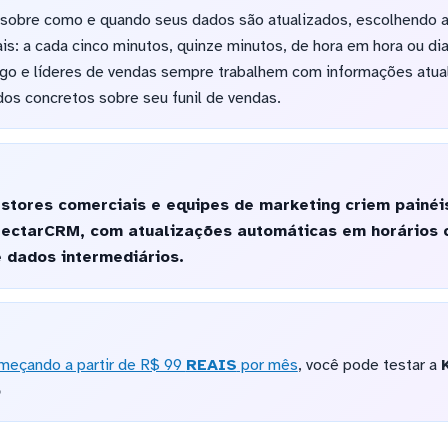
 sobre como e quando seus dados são atualizados, escolhendo a
s: a cada cinco minutos, quinze minutos, de hora em hora ou dia
ego e líderes de vendas sempre trabalhem com informações atua
os concretos sobre seu funil de vendas.
stores comerciais e equipes de marketing criem painéi
ectarCRM, com atualizações automáticas em horários c
 dados intermediários.
meçando a partir de R$ 99
REAIS
por mês
, você pode testar a
o