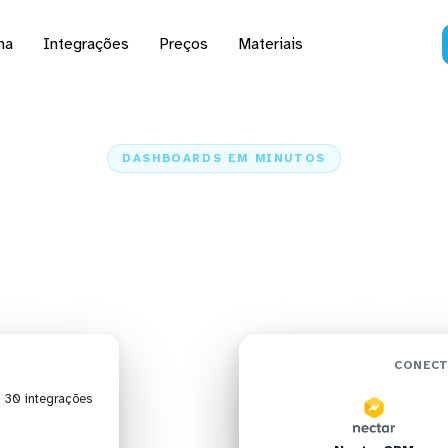
na
Integrações
Preços
Materiais
DASHBOARDS EM MINUTOS
rd do NectarCRM no C
minutos
Home
Conectores
NectarCRM
NectarCRM + Cortex
CONECT
| 30 integrações