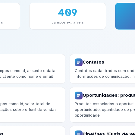
409
is
campos extraíveis
Contatos
pos como id, assunto e data
Contatos cadastrados com dados
o cliente como nome e email.
informações de comunicação, inc
Oportunidades: produ
os como id, valor total de
Produtos associados a oportunid
ações sobre o funil de vendas.
oportunidade, quantidade de p
oportunidade.
as
Pipelines (Funis de v