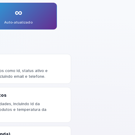
∞
Auto-atualizado
 como id, status ativo e
luindo email e telefone.
tos
ades, incluindo id da
rodutos e temperatura da
enda)