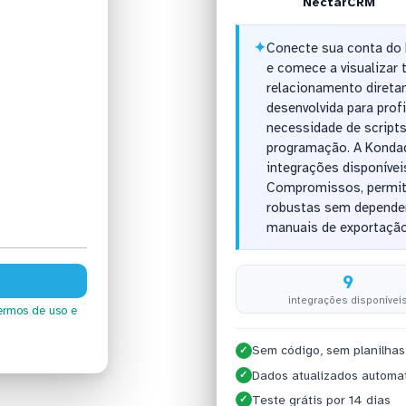
NectarCRM
✦
Conecte sua conta do
e comece a visualizar
relacionamento direta
desenvolvida para prof
necessidade de scrip
programação. A Konda
integrações disponíve
Compromissos, permiti
robustas sem depender
manuais de exportação
9
integrações disponívei
ermos de uso
e
Sem código, sem planilhas
✓
Dados atualizados automa
✓
Teste grátis por 14 dias
✓