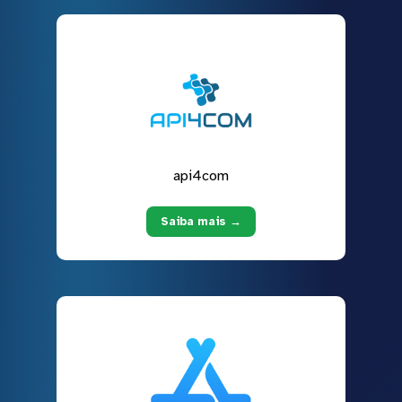
api4com
Saiba mais →