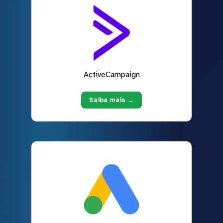
ActiveCampaign
Saiba mais →