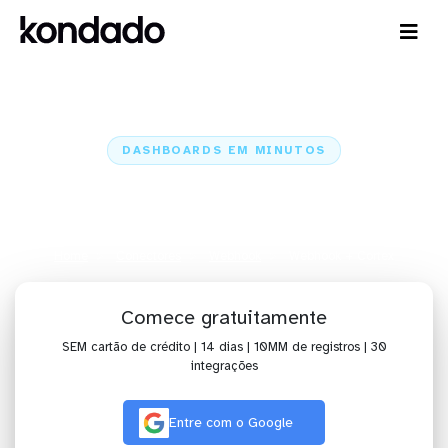
DASHBOARDS EM MINUTOS
Dashboard do Webhook no
Cortex em minutos
Home
Conectores
Webhook
Webhook + Cortex
Comece gratuitamente
SEM cartão de crédito | 14 dias | 10MM de registros | 30
integrações
Entre com o Google