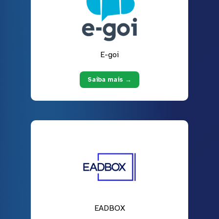
E-goi
Saiba mais →
EADBOX