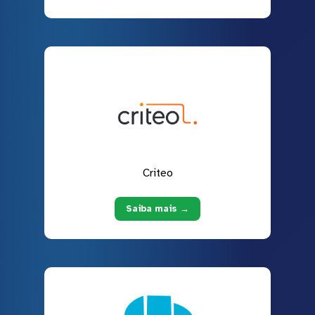
Criteo
Saiba mais →