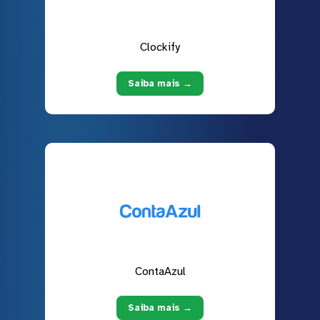
Clockify
Saiba mais →
ContaAzul
Saiba mais →