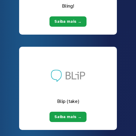
Bling!
Saiba mais →
Blip (take)
Saiba mais →