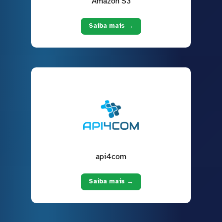
Amazon S3
Saiba mais →
api4com
Saiba mais →