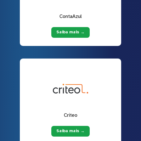
ContaAzul
Saiba mais →
Criteo
Saiba mais →