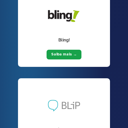
Bling!
Saiba mais →