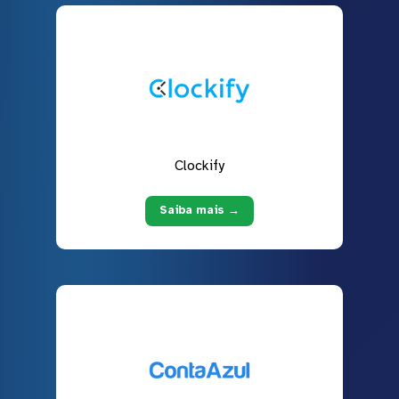
Clockify
Saiba mais →