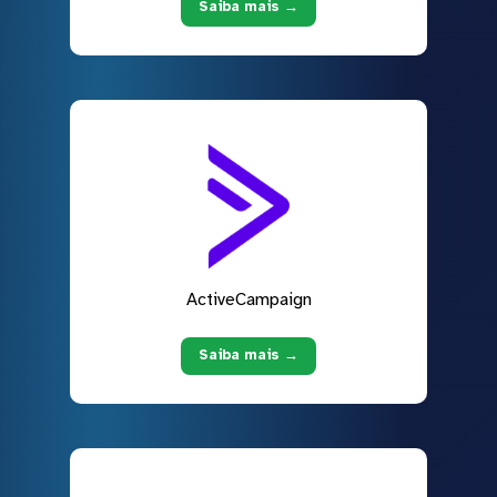
Saiba mais →
ActiveCampaign
Saiba mais →