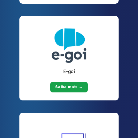
E-goi
Saiba mais →