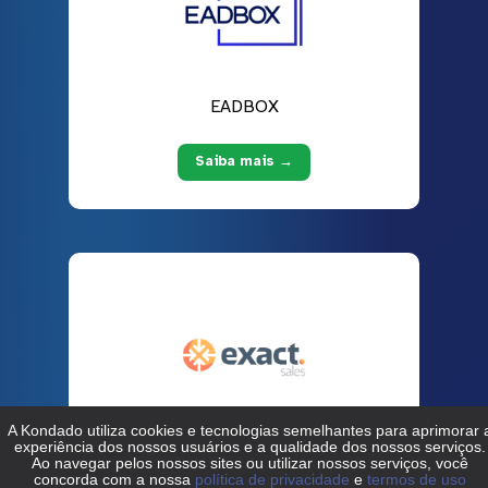
EADBOX
Saiba mais →
Exact Sales