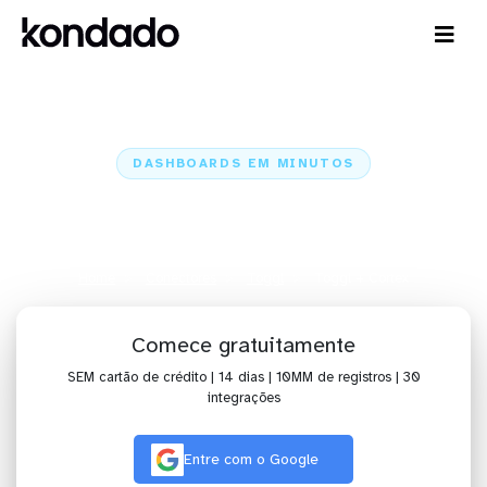
DASHBOARDS EM MINUTOS
Dashboard do Toggl no Cortex
em minutos
Home
Conectores
Toggl
Toggl + Cortex
Comece gratuitamente
SEM cartão de crédito | 14 dias | 10MM de registros | 30
integrações
Entre com o Google