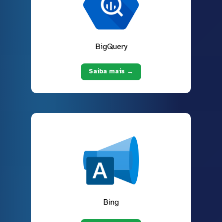
BigQuery
Saiba mais →
Bing