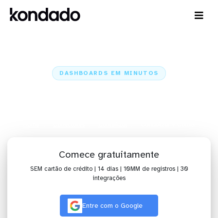
DASHBOARDS EM MINUTOS
Dashboard da ContaAzul no
Cortex em minutos
Home
Conectores
ContaAzul
ContaAzul + Cortex
Comece gratuitamente
SEM cartão de crédito | 14 dias | 10MM de registros | 30
integrações
Entre com o Google