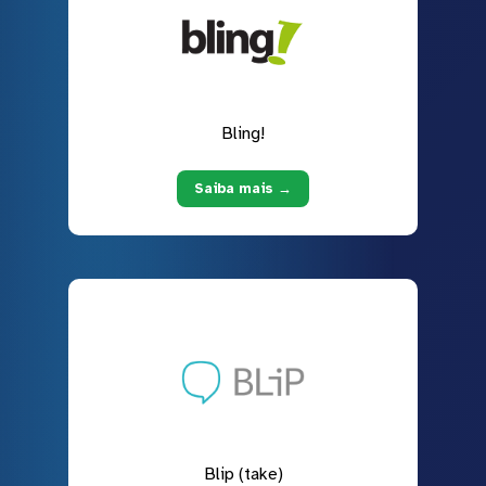
Bling!
Saiba mais →
Blip (take)