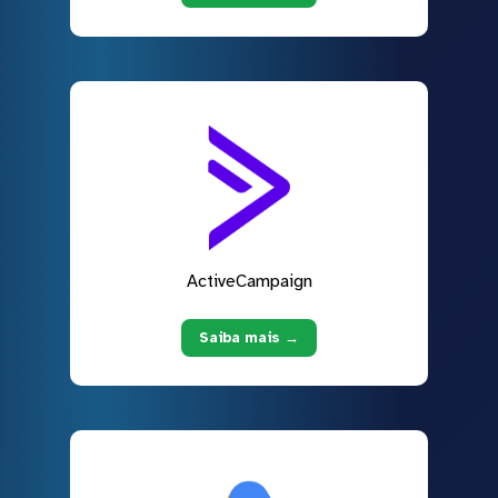
ActiveCampaign
Saiba mais →