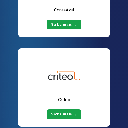
ContaAzul
Saiba mais →
Criteo
Saiba mais →