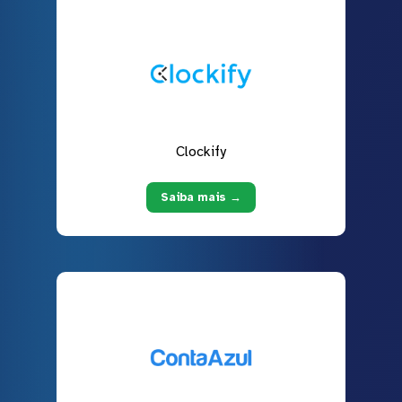
Clockify
Saiba mais →