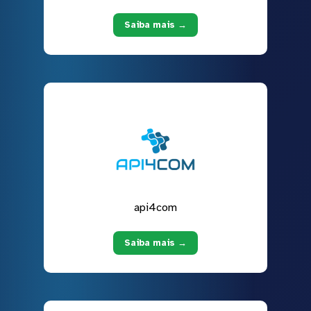
Saiba mais →
api4com
Saiba mais →