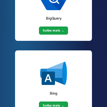
BigQuery
Saiba mais →
Bing
Saiba mais →