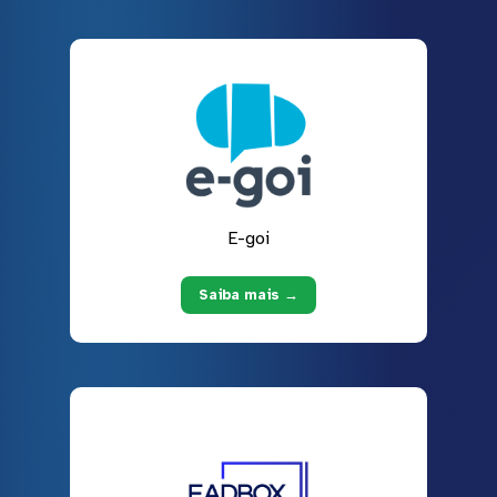
E-goi
Saiba mais →