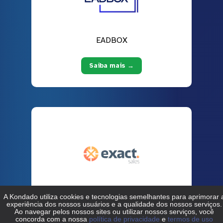
EADBOX
Saiba mais →
Exact Sales
Saiba mais →