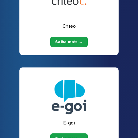
Criteo
Saiba mais →
E-goi