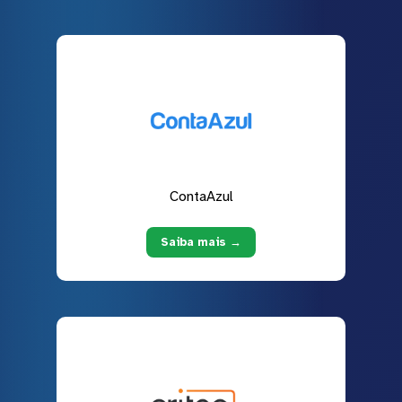
ContaAzul
Saiba mais →