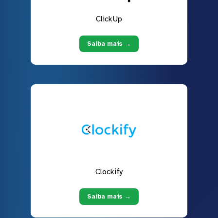
ClickUp
Saiba mais →
Clockify
Saiba mais →