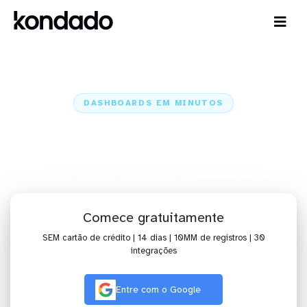
DASHBOARDS EM MINUTOS
Dashboard da ContaAzul no
Airtable em minutos
Home
Conectores
ContaAzul
ContaAzul + Airtable
Comece gratuitamente
SEM cartão de crédito | 14 dias | 10MM de registros | 30
integrações
Entre com o Google