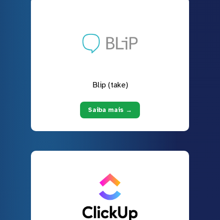
Blip (take)
Saiba mais →