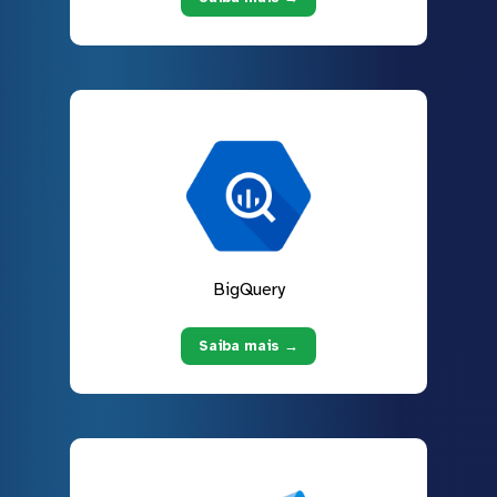
BigQuery
Saiba mais →