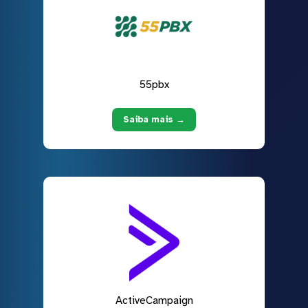
55pbx
Saiba mais →
ActiveCampaign