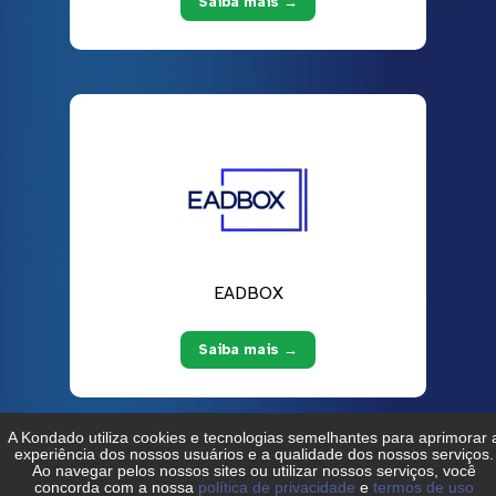
Saiba mais →
EADBOX
Saiba mais →