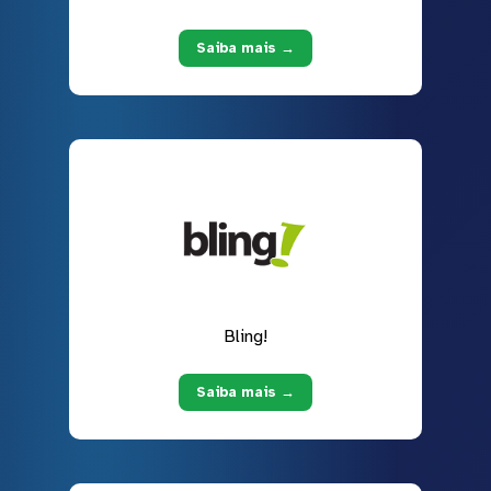
Saiba mais →
Bling!
Saiba mais →