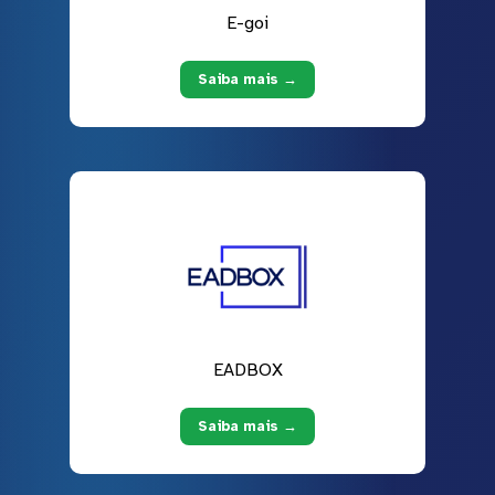
E-goi
Saiba mais →
EADBOX
Saiba mais →