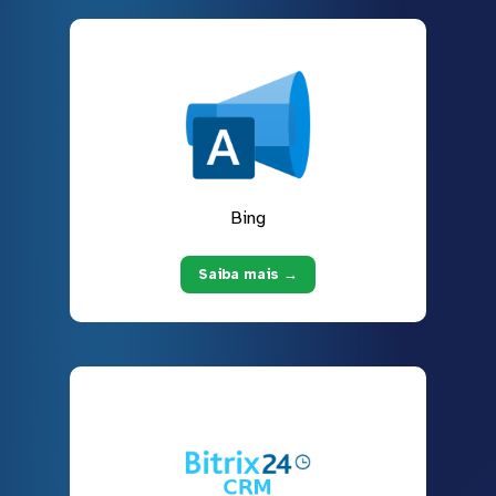
Bing
Saiba mais →