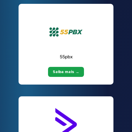
55pbx
Saiba mais →