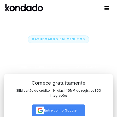
DASHBOARDS EM MINUTOS
Dashboard do Criteo no Cortex
em minutos
Home
Conectores
Criteo
Criteo + Cortex
Comece gratuitamente
SEM cartão de crédito | 14 dias | 10MM de registros | 30
integrações
Entre com o Google