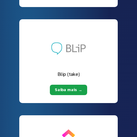
Blip (take)
Saiba mais →