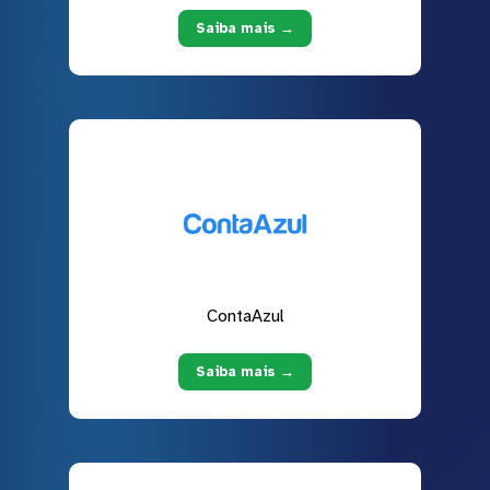
Saiba mais →
ContaAzul
Saiba mais →