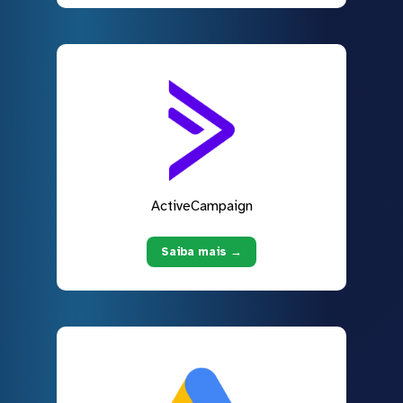
ActiveCampaign
Saiba mais →