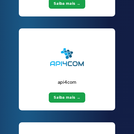
Saiba mais →
api4com
Saiba mais →