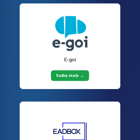
E-goi
Saiba mais →