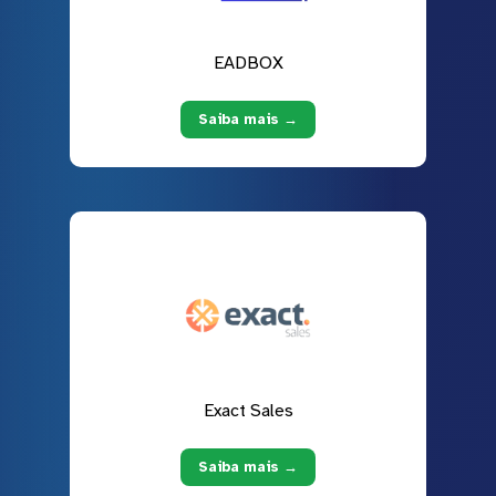
EADBOX
Saiba mais →
Exact Sales
Saiba mais →