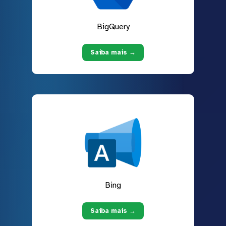
BigQuery
Saiba mais →
Bing
Saiba mais →