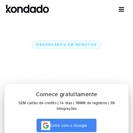
DASHBOARDS EM MINUTOS
Dashboard do Criteo no Redash
em minutos
Home
Conectores
Criteo
Criteo + Redash
Comece gratuitamente
SEM cartão de crédito | 14 dias | 10MM de registros | 30
integrações
Entre com o Google