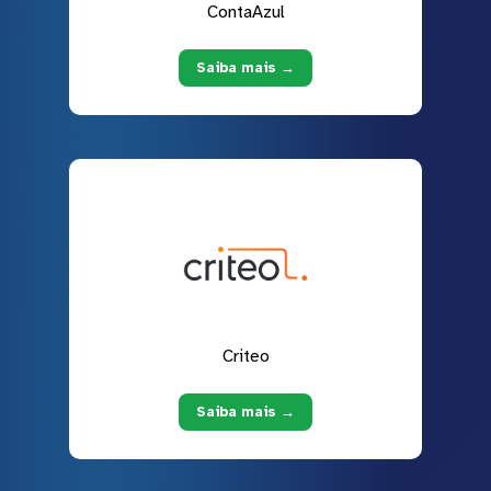
ContaAzul
Saiba mais →
Criteo
Saiba mais →