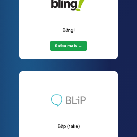
Bling!
Saiba mais →
Blip (take)