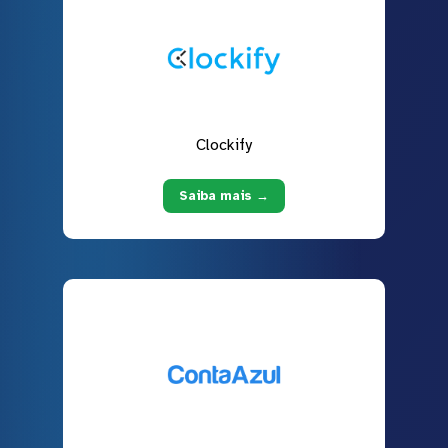
Clockify
Saiba mais →