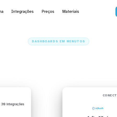
na
Integrações
Preços
Materiais
DASHBOARDS EM MINUTOS
rd do InfluxDB v1 no R
minutos
Home
Conectores
InfluxDB v1
InfluxDB v1 + Redash
CONECT
| 30 integrações