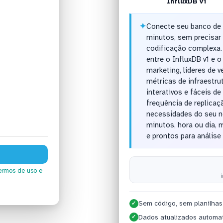
InfluxDB v1
✦
Conecte seu banco de 
minutos, sem precisar
codificação complexa.
entre o InfluxDB v1 e 
marketing, líderes de
métricas de infraestru
interativos e fáceis d
frequência de replica
necessidades do seu n
minutos, hora ou dia,
e prontos para análise
ermos de uso
e
Sem código, sem planilhas
✓
Dados atualizados automa
✓