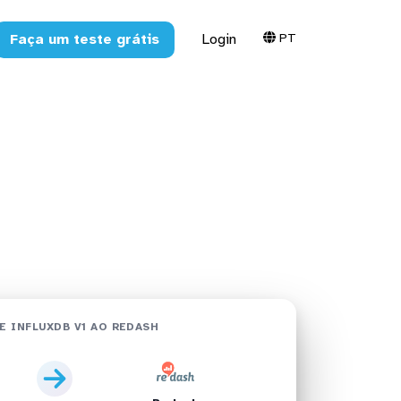
PT
Faça um teste grátis
Login
edash em
E INFLUXDB V1 AO REDASH