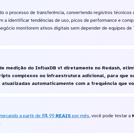
o o processo de transferência, convertendo registros técnicos
am a identificar tendências de uso, picos de performance e com
 negócio monitorem ativos digitais sem depender de equipes de 
de medição do InfluxDB v1 diretamente no Redash, elim
ripts complexos ou infraestrutura adicional, para que 
atualizadas automaticamente com a frequência que voc
meçando a partir de R$ 99
REAIS
por mês
, você pode testar a
o