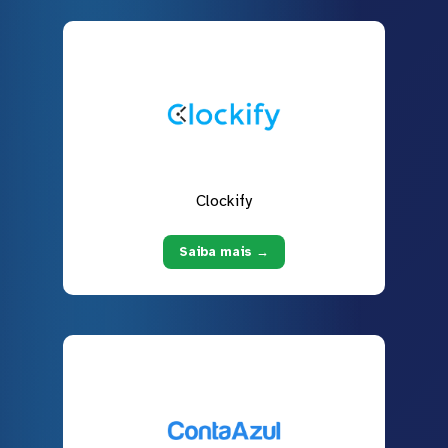
Clockify
Saiba mais →