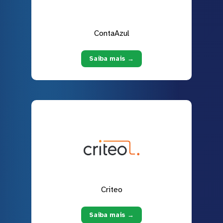
ContaAzul
Saiba mais →
Criteo
Saiba mais →