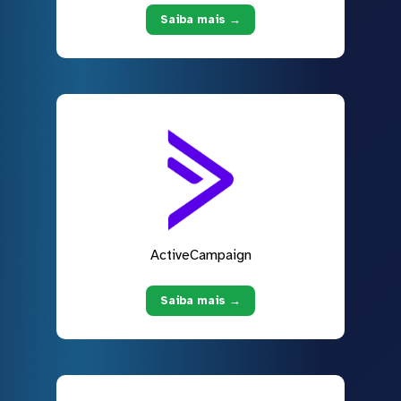
Saiba mais →
ActiveCampaign
Saiba mais →