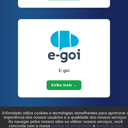
E-goi
Saiba mais →