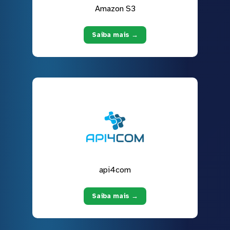
Amazon S3
Saiba mais →
api4com
Saiba mais →