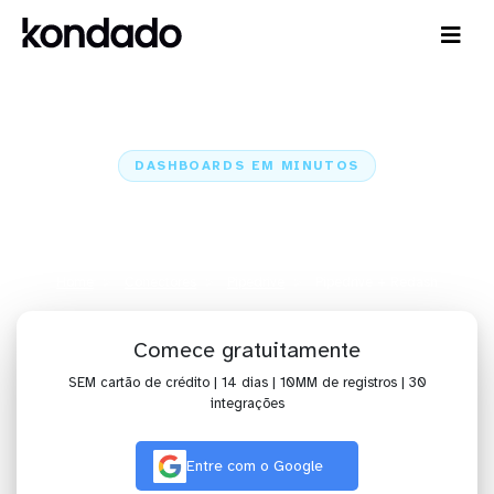
DASHBOARDS EM MINUTOS
Dashboard do Pipedrive no
Redash em minutos
Home
Conectores
Pipedrive
Pipedrive + Redash
Comece gratuitamente
SEM cartão de crédito | 14 dias | 10MM de registros | 30
integrações
Entre com o Google