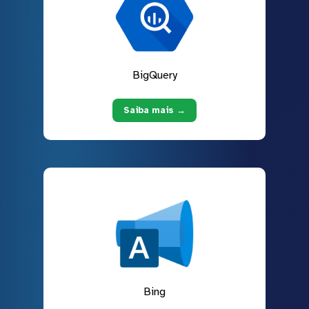
BigQuery
Saiba mais →
Bing