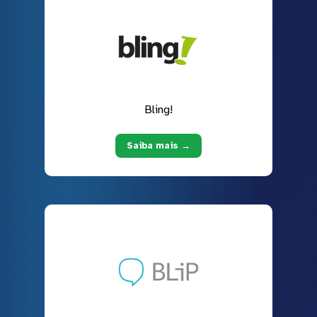
Bling!
Saiba mais →