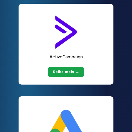
ActiveCampaign
Saiba mais →