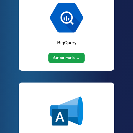
BigQuery
Saiba mais →