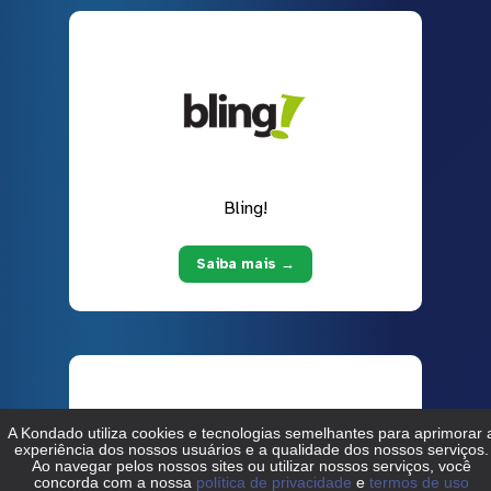
Bling!
Saiba mais →