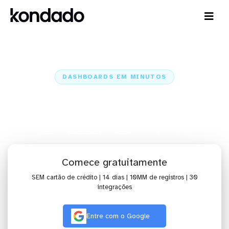
DASHBOARDS EM MINUTOS
Dashboard do Bling! no Klipfolio
em minutos
Home
Conectores
Bling!
Bling! + Klipfolio
Comece gratuitamente
SEM cartão de crédito | 14 dias | 10MM de registros | 30
integrações
Entre com o Google