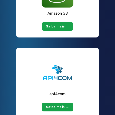
Amazon S3
Saiba mais →
api4com
Saiba mais →