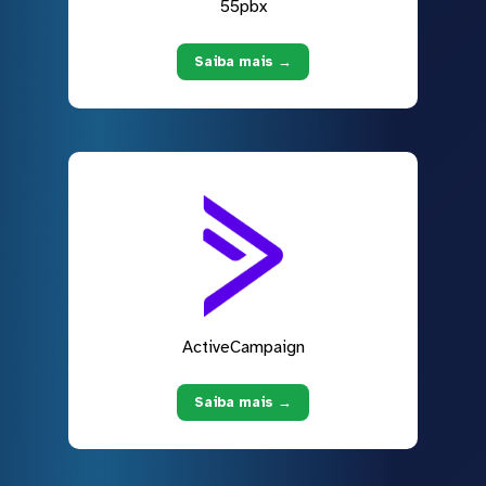
55pbx
Saiba mais →
ActiveCampaign
Saiba mais →