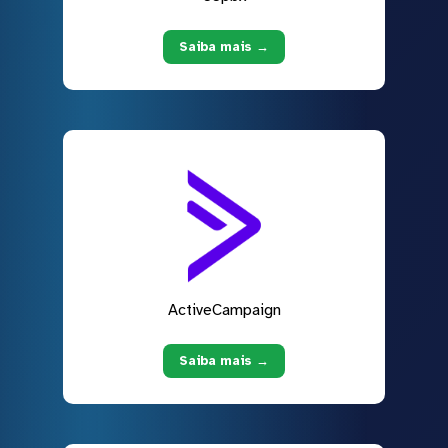
Saiba mais →
ActiveCampaign
Saiba mais →