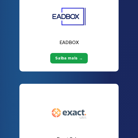
EADBOX
Saiba mais →