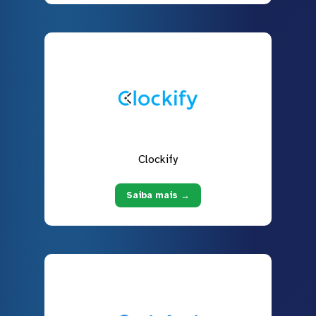
Clockify
Saiba mais →