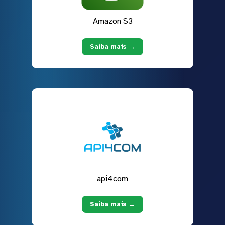
Amazon S3
Saiba mais →
api4com
Saiba mais →