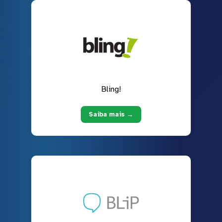
Bling!
Saiba mais →