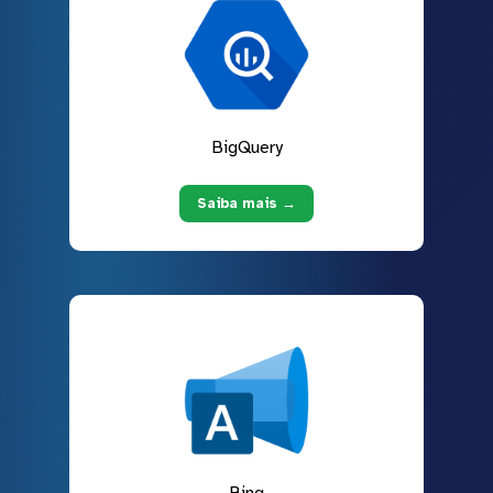
BigQuery
Saiba mais →