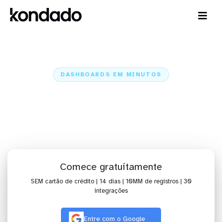
DASHBOARDS EM MINUTOS
Dashboard do Google Cloud
Storage no Klipfolio em minutos
Home
Conectores
Google Cloud Storage
Google Cloud Storage + Klipfolio
Comece gratuitamente
SEM cartão de crédito | 14 dias | 10MM de registros | 30
integrações
Entre com o Google