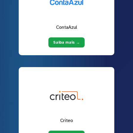
ContaAzul
Saiba mais →
Criteo