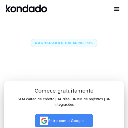
DASHBOARDS EM MINUTOS
Dashboard do Mixpanel no
Klipfolio em minutos
Home
Conectores
Mixpanel
Mixpanel + Klipfolio
Comece gratuitamente
SEM cartão de crédito | 14 dias | 10MM de registros | 30
integrações
Entre com o Google