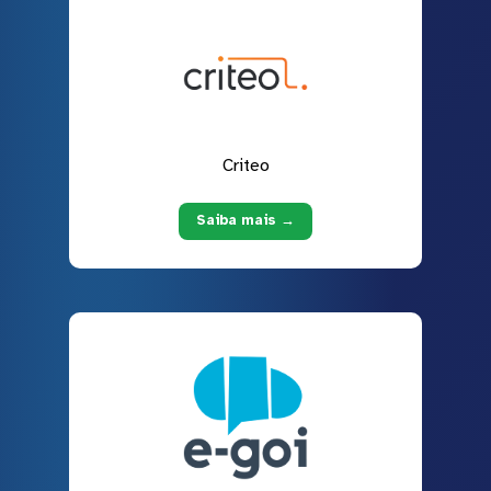
Criteo
Saiba mais →