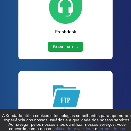
Freshdesk
Saiba mais →
FTP