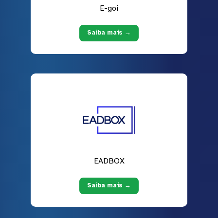
E-goi
Saiba mais →
EADBOX
Saiba mais →