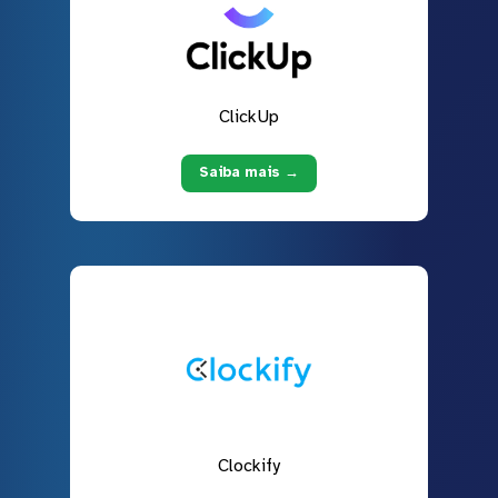
ClickUp
Saiba mais →
Clockify