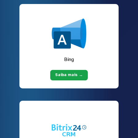
Bing
Saiba mais →