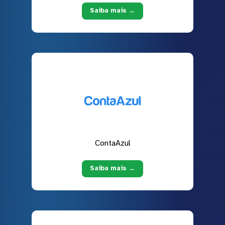
Saiba mais →
ContaAzul
Saiba mais →