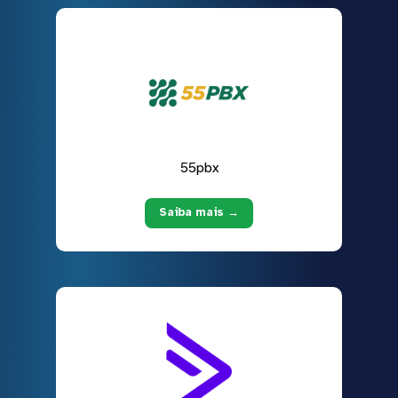
55pbx
Saiba mais →