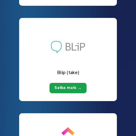
Blip (take)
Saiba mais →