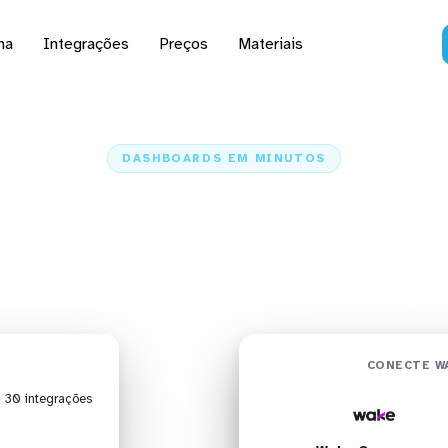
na
Integrações
Preços
Materiais
DASHBOARDS EM MINUTOS
d do Wake Commerce no 
em minutos
Home
Conectores
Wake Commerce
Wake Commerce + Klipfolio
CONECTE W
| 30 integrações