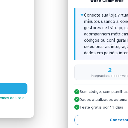
Wake Commerce
✦
Conecte sua loja virt
minutos usando a Kon
gestores de tráfego, 
acompanhem métricas d
códigos ou configurar
selecionar as integraç
dados em painéis inter
2
integrações disponívei
Sem código, sem planilhas
✓
ermos de uso
e
Dados atualizados automa
✓
Teste grátis por 14 dias
✓
Conecta