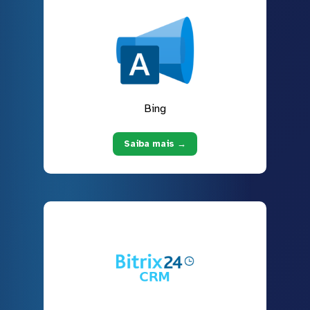
Bing
Saiba mais →