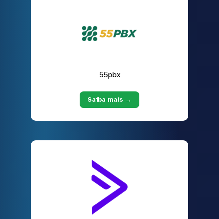
55pbx
Saiba mais →