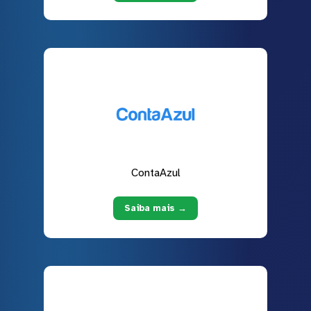
ContaAzul
Saiba mais →