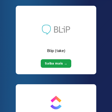
Blip (take)
Saiba mais →