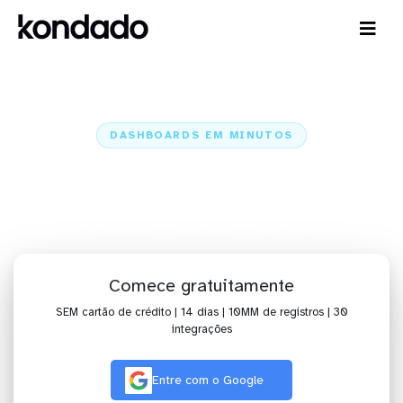
DASHBOARDS EM MINUTOS
Dashboard do MailChimp no
Klipfolio em minutos
Home
Conectores
MailChimp
MailChimp + Klipfolio
Comece gratuitamente
SEM cartão de crédito | 14 dias | 10MM de registros | 30
integrações
Entre com o Google