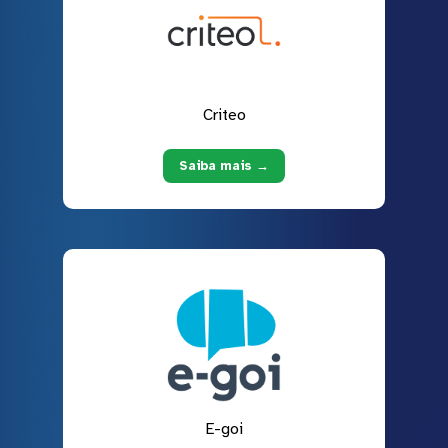
Criteo
Saiba mais →
E-goi