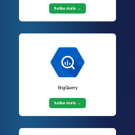
Saiba mais →
BigQuery
Saiba mais →