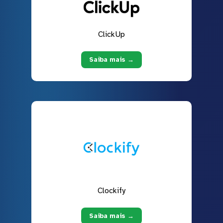
ClickUp
Saiba mais →
Clockify
Saiba mais →