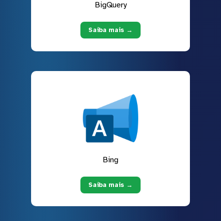
BigQuery
Saiba mais →
Bing
Saiba mais →