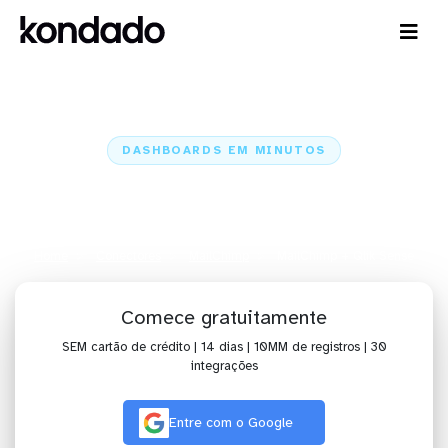
DASHBOARDS EM MINUTOS
Dashboard do MailChimp no Qlik
Sense em minutos
Home
Conectores
MailChimp
MailChimp + Qlik Sense
Comece gratuitamente
SEM cartão de crédito | 14 dias | 10MM de registros | 30
integrações
Entre com o Google