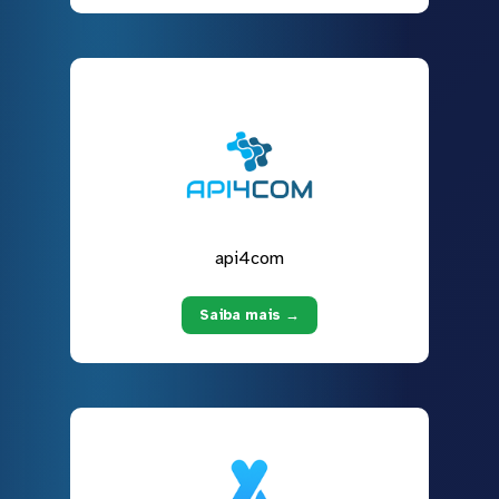
api4com
Saiba mais →