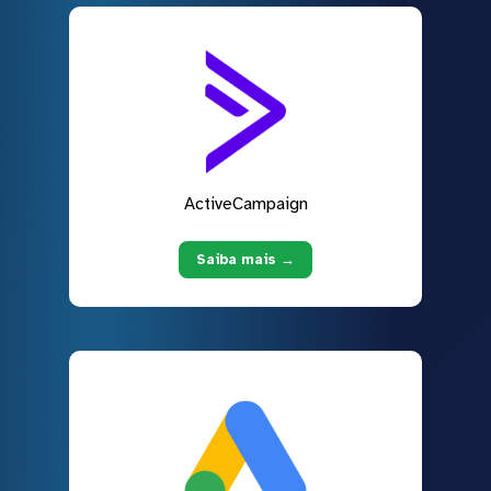
ActiveCampaign
Saiba mais →