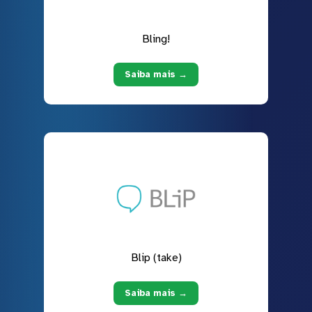
Bling!
Saiba mais →
Blip (take)
Saiba mais →