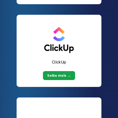
ClickUp
Saiba mais →