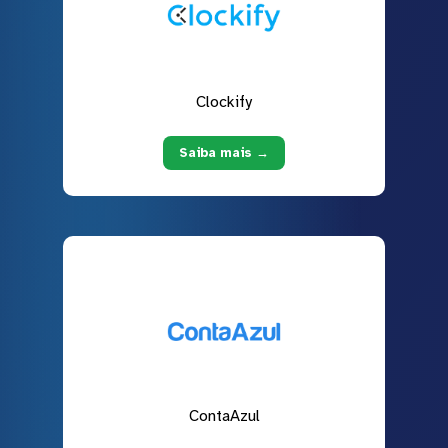
Clockify
Saiba mais →
ContaAzul