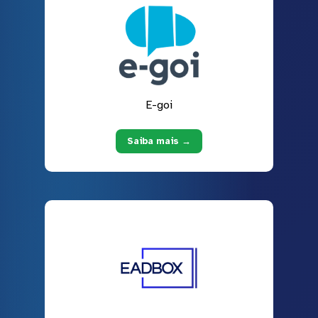
E-goi
Saiba mais →