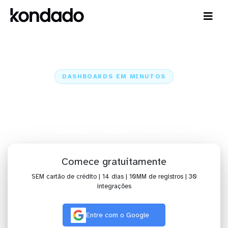
DASHBOARDS EM MINUTOS
Dashboard do Meetime no Qlik
Sense em minutos
Home
Conectores
Meetime
Meetime + Qlik Sense
Comece gratuitamente
SEM cartão de crédito | 14 dias | 10MM de registros | 30
integrações
Entre com o Google