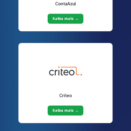
ContaAzul
Saiba mais →
Criteo
Saiba mais →