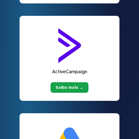
ActiveCampaign
Saiba mais →