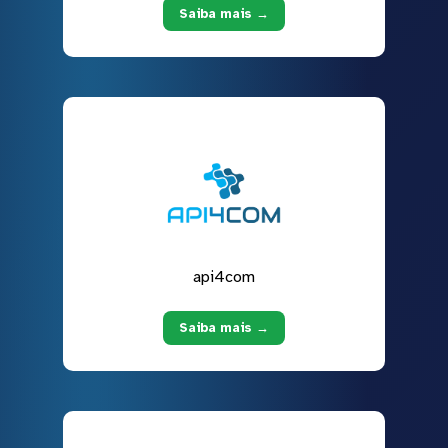
Saiba mais →
api4com
Saiba mais →