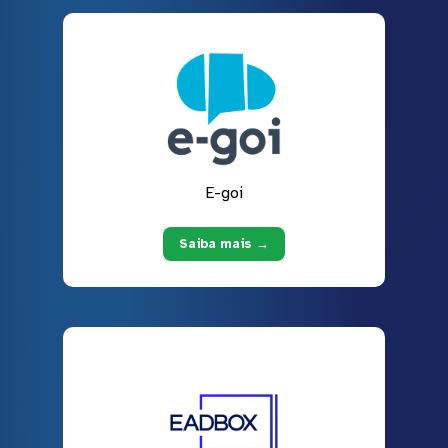
E-goi
Saiba mais →