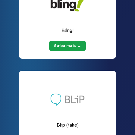
Bling!
Saiba mais →
Blip (take)