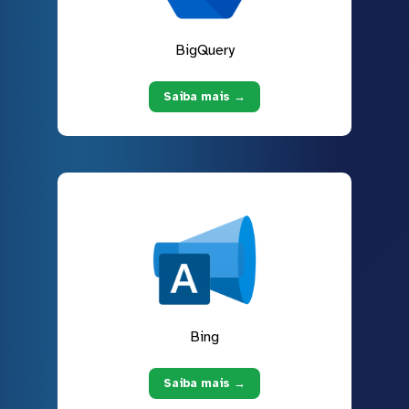
BigQuery
Saiba mais →
Bing
Saiba mais →