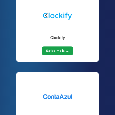
Clockify
Saiba mais →