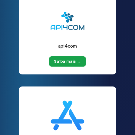
api4com
Saiba mais →