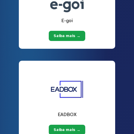
E-goi
Saiba mais →
EADBOX
Saiba mais →