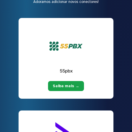
Adoramos adicionar novos conectores!
55pbx
Saiba mais →