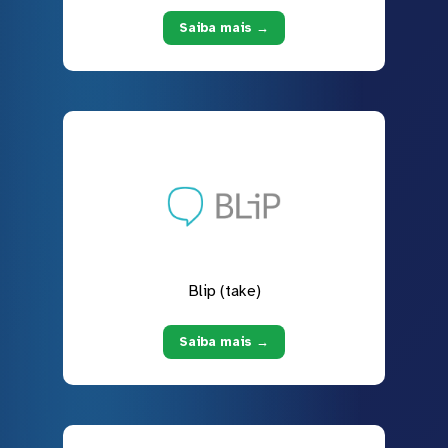
Saiba mais →
Blip (take)
Saiba mais →