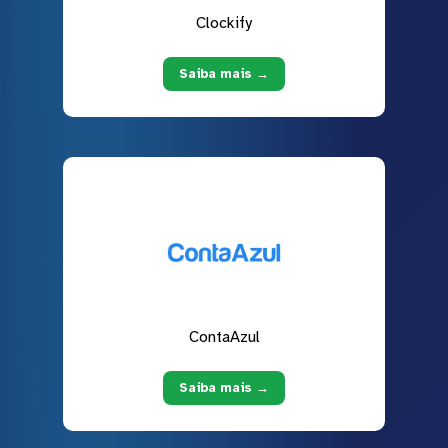
Clockify
Saiba mais →
ContaAzul
Saiba mais →