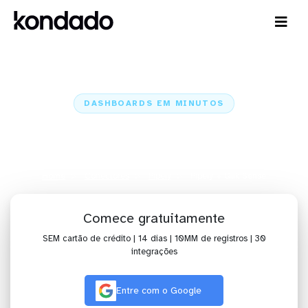
DASHBOARDS EM MINUTOS
Dashboard do Pipefy no Qlik
Sense em minutos
Home
Conectores
Pipefy
Pipefy + Qlik Sense
Comece gratuitamente
SEM cartão de crédito | 14 dias | 10MM de registros | 30
integrações
Entre com o Google