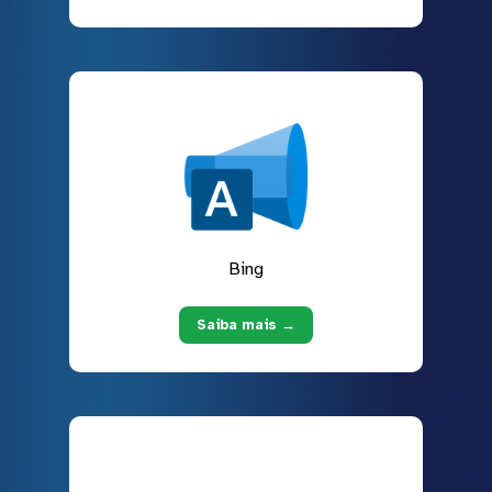
Bing
Saiba mais →