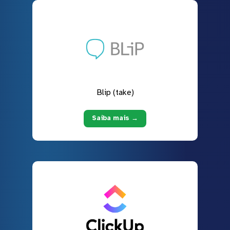
Blip (take)
Saiba mais →