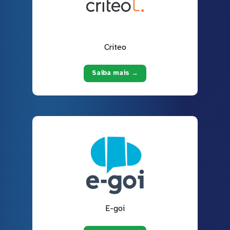
Criteo
Saiba mais →
E-goi