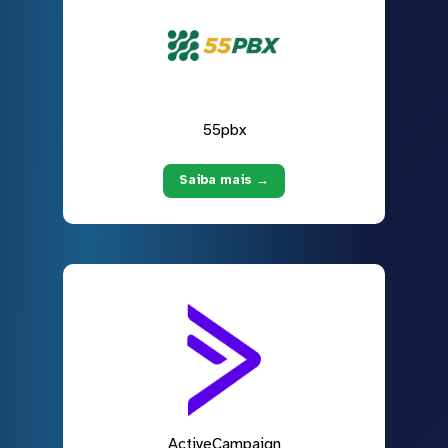
55pbx
Saiba mais →
ActiveCampaign