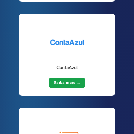
ContaAzul
Saiba mais →