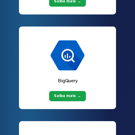
Saiba mais →
BigQuery
Saiba mais →