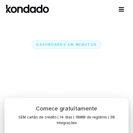
DASHBOARDS EM MINUTOS
Dashboard do Infusionsoft
(Keap) no Qlik Sense em
minutos
Home
Conectores
Infusionsoft (Keap)
Infusionsoft (Keap) + Qlik Sense
Comece gratuitamente
SEM cartão de crédito | 14 dias | 10MM de registros | 30
integrações