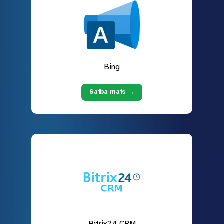
Bing
Saiba mais →
Bitrix24 CRM