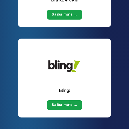
Saiba mais →
Bling!
Saiba mais →