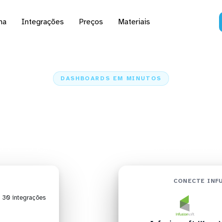
na
Integrações
Preços
Materiais
DASHBOARDS EM MINUTOS
ard do Infusionsoft (K
Metabase em minutos
ome
Conectores
Infusionsoft (Keap)
Infusionsoft (Keap) + Metaba
CONECTE INFU
| 30 integrações