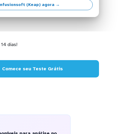
nfusionsoft (Keap) agora →
14 dias!
Comece seu Teste Grátis
oníveis para análise no