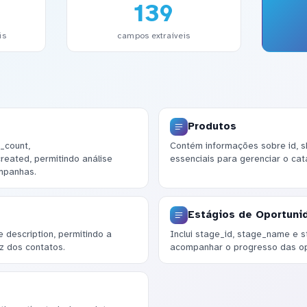
139
is
campos extraíveis
Produtos
_count,
Contém informações sobre id, s
eated, permitindo análise
essenciais para gerenciar o cat
mpanhas.
Estágios de Oportuni
description, permitindo a
Inclui stage_id, stage_name e 
z dos contatos.
acompanhar o progresso das op