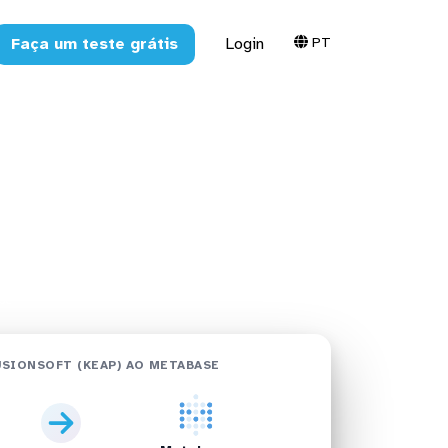
PT
Faça um teste grátis
Login
eap) no
se
SIONSOFT (KEAP) AO METABASE