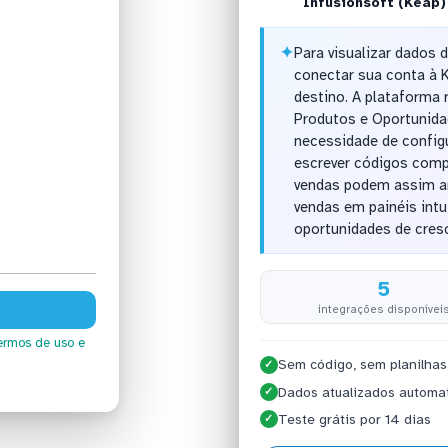
Infusionsoft (Keap)
✦
Para visualizar dados 
conectar sua conta à
destino. A plataforma
Produtos e Oportunida
necessidade de config
escrever códigos compl
vendas podem assim an
vendas em painéis intui
oportunidades de cres
5
integrações disponívei
ermos de uso
e
Sem código, sem planilhas
✓
Dados atualizados automa
✓
Teste grátis por 14 dias
✓