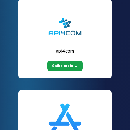
api4com
Saiba mais →