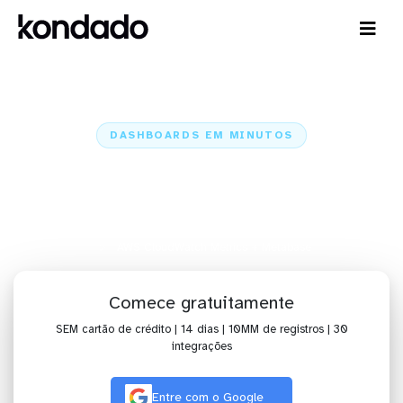
DASHBOARDS EM MINUTOS
Dashboard do AWS CloudWatch
Metrics no Metabase em minutos
Home
Conectores
AWS CloudWatch Metrics
AWS CloudWatch Metrics + Metabase
Comece gratuitamente
SEM cartão de crédito | 14 dias | 10MM de registros | 30
integrações
Entre com o Google