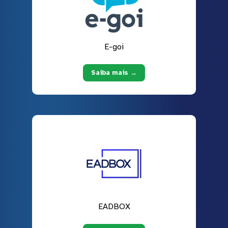
E-goi
Saiba mais →
EADBOX