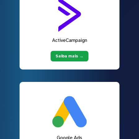
ActiveCampaign
Saiba mais →
Google Ads