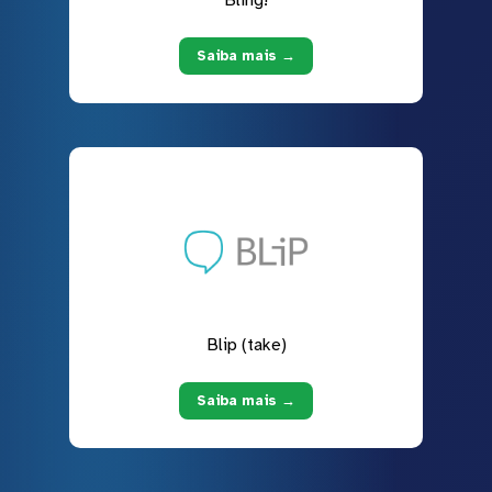
Bling!
Saiba mais →
Blip (take)
Saiba mais →