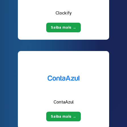
Clockify
Saiba mais →
ContaAzul
Saiba mais →