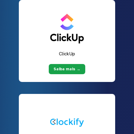
ClickUp
Saiba mais →