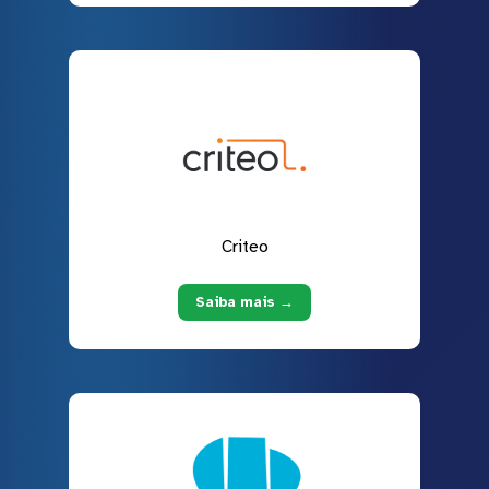
Criteo
Saiba mais →