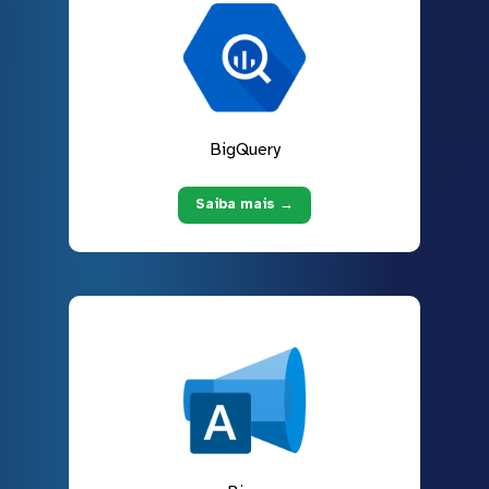
BigQuery
Saiba mais →