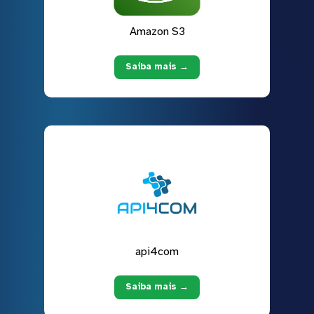
Amazon S3
Saiba mais →
api4com
Saiba mais →