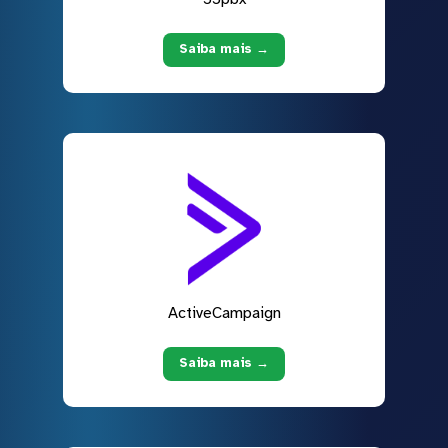
Saiba mais →
ActiveCampaign
Saiba mais →