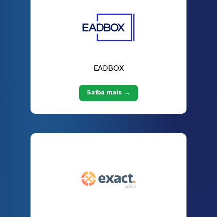
EADBOX
Saiba mais →