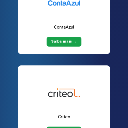
ContaAzul
Saiba mais →
Criteo