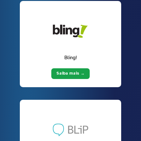
Bling!
Saiba mais →