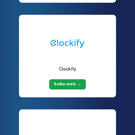
Clockify
Saiba mais →