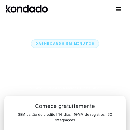
DASHBOARDS EM MINUTOS
Dashboard do AWS CloudWatch
Metrics no Data Studio em
minutos
Home
Conectores
AWS CloudWatch Metrics
AWS CloudWatch Metrics + Data Studio
Comece gratuitamente
SEM cartão de crédito | 14 dias | 10MM de registros | 30
integrações