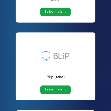
Saiba mais →
Blip (take)
Saiba mais →