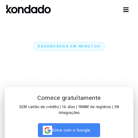
DASHBOARDS EM MINUTOS
Dashboard do 55pbx no Data
Studio em minutos
Home
Conectores
55pbx
55pbx + Data Studio
Comece gratuitamente
SEM cartão de crédito | 14 dias | 10MM de registros | 30
integrações
Entre com o Google