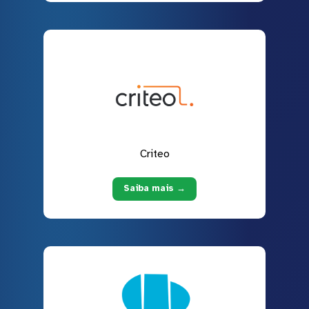
Criteo
Saiba mais →