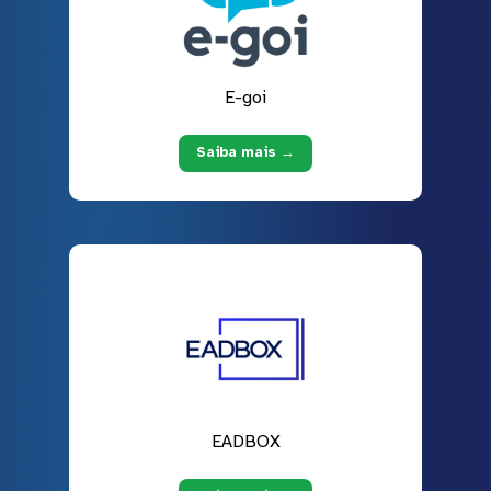
E-goi
Saiba mais →
EADBOX