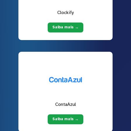
Clockify
Saiba mais →
ContaAzul
Saiba mais →