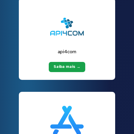
api4com
Saiba mais →