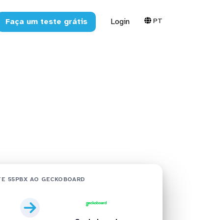
PT
Faça um teste grátis
Login
board em
E 55PBX AO GECKOBOARD