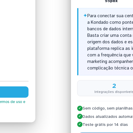
55pbx
✦
Para conectar sua cent
a Kondado como ponte 
bancos de dados inter
Basta criar uma conta
origem dos dados e es
plataforma replica as 
com a frequência que v
marketing acompanhem
complicação técnica o
2
integrações disponívei
ermos de uso
e
Sem código, sem planilhas
✓
Dados atualizados automa
✓
Teste grátis por 14 dias
✓