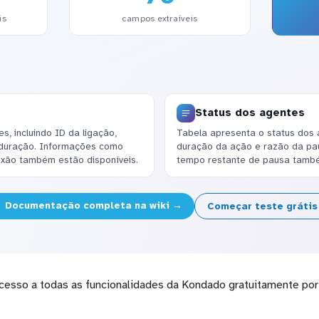
is
campos extraíveis
Status dos agentes
, incluindo ID da ligação,
Tabela apresenta o status dos a
e duração. Informações como
duração da ação e razão da pau
exão também estão disponíveis.
tempo restante de pausa també
Documentação completa na wiki →
Começar teste gráti
cesso a todas as funcionalidades da Kondado gratuitamente por 