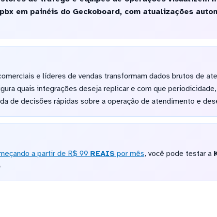
pbx em painéis do Geckoboard, com atualizações autom
omerciais e líderes de vendas transformam dados brutos de ate
figura quais integrações deseja replicar e com que periodicidad
da de decisões rápidas sobre a operação de atendimento e de
meçando a partir de R$ 99
REAIS
por mês
, você pode testar a
o