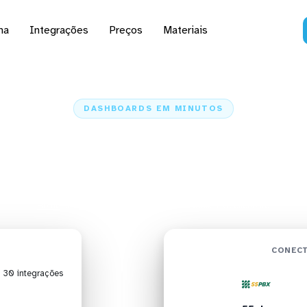
na
Integrações
Preços
Materiais
DASHBOARDS EM MINUTOS
rd do 55pbx no Gecko
minutos
Home
Conectores
55pbx
55pbx + Geckoboard
CONECT
| 30 integrações