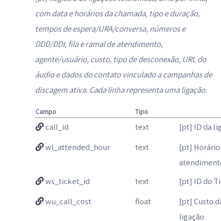
com data e horários da chamada, tipo e duração,
tempos de espera/URA/conversa, números e
DDD/DDI, fila e ramal de atendimento,
agente/usuário, custo, tipo de desconexão, URL do
áudio e dados do contato vinculado a campanhas de
discagem ativa. Cada linha representa uma ligação.
Campo
Tipo
call_id
text
[pt] ID da l
wl_attended_hour
text
[pt] Horário
atendiment
ws_ticket_id
text
[pt] ID do T
wu_call_cost
float
[pt] Custo d
ligação