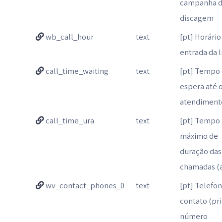
campanha 
discagem
wb_call_hour
text
[pt] Horário
entrada da 
call_time_waiting
text
[pt] Tempo
espera até 
atendiment
call_time_ura
text
[pt] Tempo
máximo de
duração das
chamadas (a
wv_contact_phones_0
text
[pt] Telefo
contato (pr
número