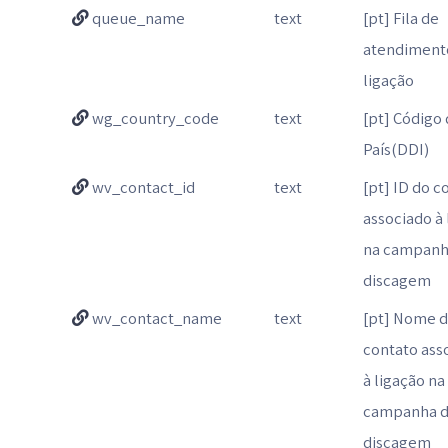
queue_name
text
[pt] Fila de
atendiment
ligação
wg_country_code
text
[pt] Código
País(DDI)
wv_contact_id
text
[pt] ID do c
associado à 
na campanh
discagem
wv_contact_name
text
[pt] Nome 
contato ass
à ligação na
campanha 
discagem