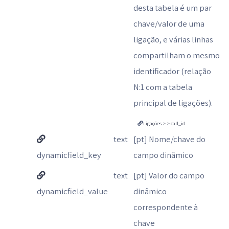
desta tabela é um par
chave/valor de uma
ligação, e várias linhas
compartilham o mesmo
identificador (relação
N:1 com a tabela
principal de ligações).
Ligações > > call_id
text
[pt] Nome/chave do
dynamicfield_key
campo dinâmico
text
[pt] Valor do campo
dynamicfield_value
dinâmico
correspondente à
chave