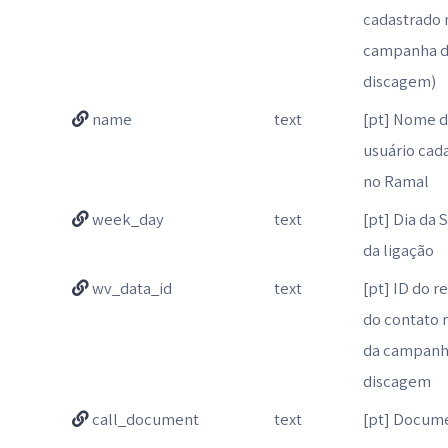
cadastrado 
campanha 
discagem)
name
text
[pt] Nome 
usuário cad
no Ramal
week_day
text
[pt] Dia da
da ligação
wv_data_id
text
[pt] ID do r
do contato n
da campanh
discagem
call_document
text
[pt] Docum