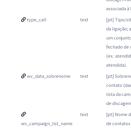
associada à 
type_call
text
[pt] Tipo/s
da ligação;
um conjunt
fechado de 
(ex.: atendi
atendida).
wv_data_sobrenome
text
[pt] Sobre
contato (da
lista da ca
de discage
text
[pt] Nome da
wv_campaign_list_name
de contatos