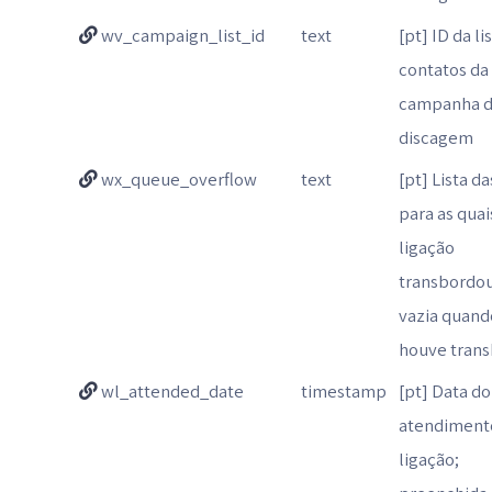
wv_campaign_list_id
text
[pt] ID da li
contatos da
campanha 
discagem
wx_queue_overflow
text
[pt] Lista da
para as quai
ligação
transbordo
vazia quand
houve trans
wl_attended_date
timestamp
[pt] Data do
atendiment
ligação;