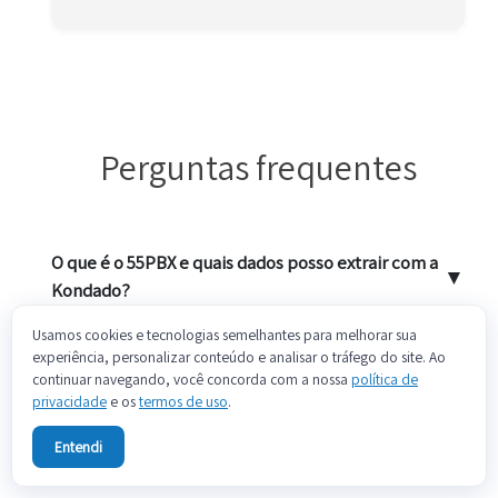
Perguntas frequentes
O que é o 55PBX e quais dados posso extrair com a
▼
Kondado?
Usamos cookies e tecnologias semelhantes para melhorar sua
Por que minhas integrações do 55PBX são
experiência, personalizar conteúdo e analisar o tráfego do site. Ao
▼
continuar navegando, você concorda com a nossa
política de
desabilitadas automaticamente?
privacidade
e os
termos de uso
.
Como funciona a janela de leitura de dados do
Entendi
▼
conector 55PBX?