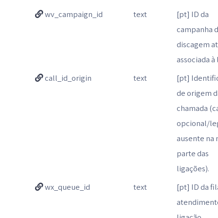
wv_campaign_id
text
[pt] ID da
campanha 
discagem at
associada à 
call_id_origin
text
[pt] Identif
de origem d
chamada (
opcional/le
ausente na 
parte das
ligações).
wx_queue_id
text
[pt] ID da fi
atendiment
ligação