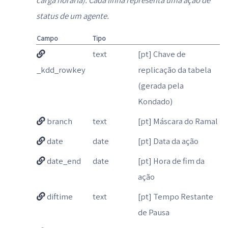
status de um agente.
Campo
Tipo
text
[pt] Chave de
_kdd_rowkey
replicação da tabela
(gerada pela
Kondado)
branch
text
[pt] Máscara do Ramal
date
date
[pt] Data da ação
date_end
date
[pt] Hora de fim da
ação
diftime
text
[pt] Tempo Restante
de Pausa