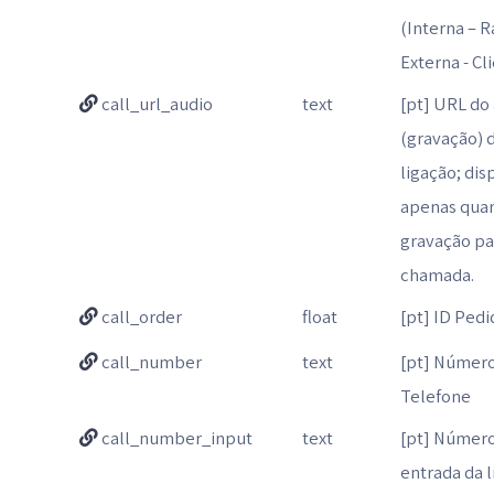
(Interna – R
Externa - Cl
call_url_audio
text
[pt] URL do
(gravação) 
ligação; dis
apenas qua
gravação pa
chamada.
call_order
float
[pt] ID Ped
call_number
text
[pt] Númer
Telefone
call_number_input
text
[pt] Númer
entrada da 