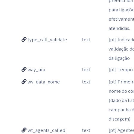
preenchida
para ligaçõ
efetivamen
atendidas.
type_call_validate
text
[pt] Indicad
validação do
da ligação
way_ura
text
[pt] Tempo
wv_data_nome
text
[pt] Primei
nome do co
(dado da lis
campanha 
discagem)
wt_agents_called
text
[pt] Agente