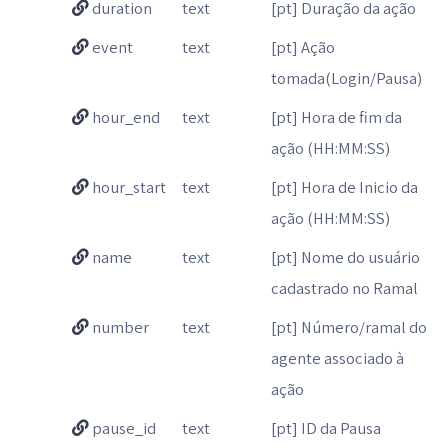
duration
text
[pt] Duração da ação
event
text
[pt] Ação
tomada(Login/Pausa)
hour_end
text
[pt] Hora de fim da
ação (HH:MM:SS)
hour_start
text
[pt] Hora de Inicio da
ação (HH:MM:SS)
name
text
[pt] Nome do usuário
cadastrado no Ramal
number
text
[pt] Número/ramal do
agente associado à
ação
pause_id
text
[pt] ID da Pausa