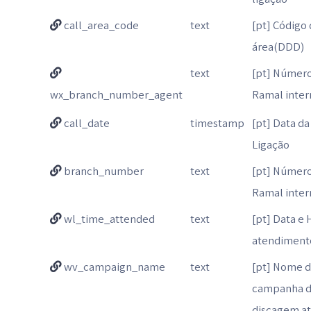
call_area_code
text
[pt] Código
área(DDD)
text
[pt] Númer
wx_branch_number_agent
Ramal inter
call_date
timestamp
[pt] Data da
Ligação
branch_number
text
[pt] Númer
Ramal inter
wl_time_attended
text
[pt] Data e 
atendiment
wv_campaign_name
text
[pt] Nome 
campanha 
discagem at