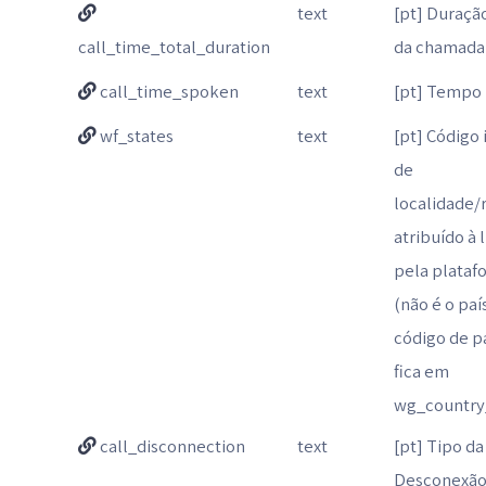
text
[pt] Duração
call_time_total_duration
da chamada
call_time_spoken
text
[pt] Tempo 
wf_states
text
[pt] Código 
de
localidade/
atribuído à 
pela plataf
(não é o país
código de p
fica em
wg_country
call_disconnection
text
[pt] Tipo da
Desconexã