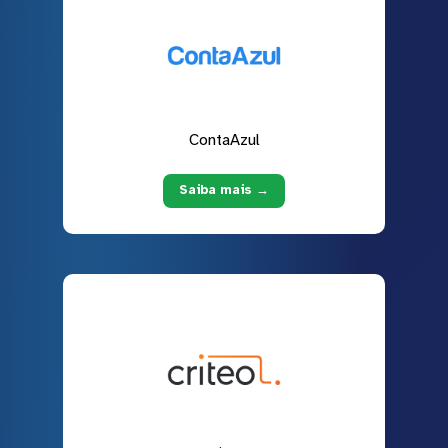
ContaAzul
Saiba mais →