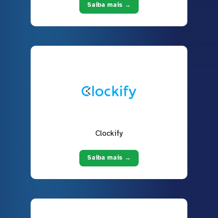
Saiba mais →
Clockify
Saiba mais →