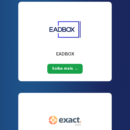
EADBOX
Saiba mais →