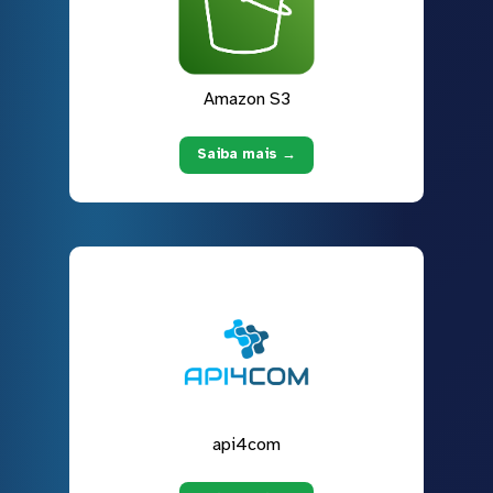
Amazon S3
Saiba mais →
api4com