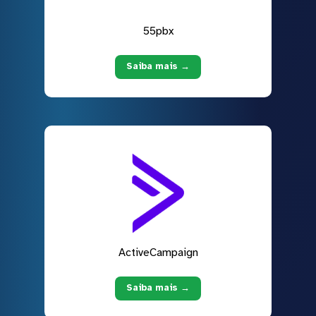
55pbx
Saiba mais →
ActiveCampaign
Saiba mais →