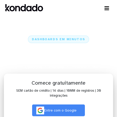
DASHBOARDS EM MINUTOS
Dashboard do Freshdesk no Data
Studio em minutos
Home
Conectores
Freshdesk
Freshdesk + Data Studio
Comece gratuitamente
SEM cartão de crédito | 14 dias | 10MM de registros | 30
integrações
Entre com o Google