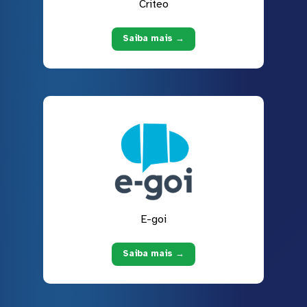
Criteo
Saiba mais →
E-goi
Saiba mais →