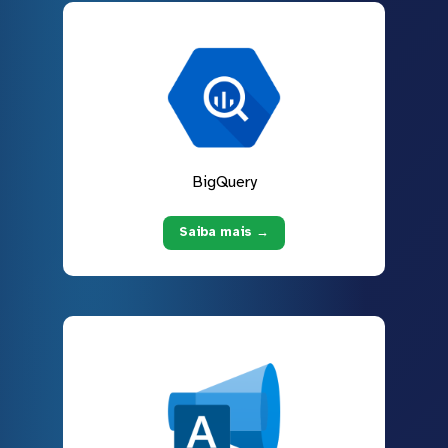
BigQuery
Saiba mais →