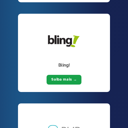
Bling!
Saiba mais →