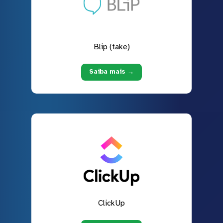
Blip (take)
Saiba mais →
ClickUp