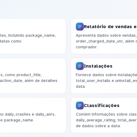
Relatório de vendas 
ões, incluindo package_name,
Apresenta dados sobre vendas, 
 datas como
order_charged_date_utc, além 
comprador.
Instalações
s, como product_title,
Fornece dados sobre instalações,
action_date, além de detalhes
total_user_installs e uninstall_
data.
Classificações
o daily_crashes e daily_anrs,
Contém informações sobre classi
a e package_name.
daily_average_rating, total_av
de dados sobre a data.