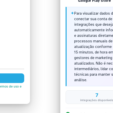
Google Play Store
✦
Para visualizar dados 
conectar sua conta de
integrações que deseja
automaticamente infor
e assinaturas diretame
processos manuais de 
atualização conforme s
15 minutos, de hora em
gestores de marketin
atualizados. Não é ne
intermediários, lidar
técnicas para manter 
análise.
ermos de uso
e
7
integrações disponívei