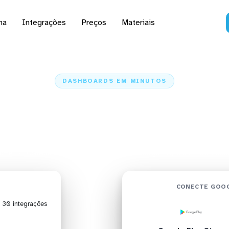
na
Integrações
Preços
Materiais
DASHBOARDS EM MINUTOS
d do Google Play Stor
Studio em minutos
ome
Conectores
Google Play Store
Google Play Store + Data Stud
CONECTE GOOG
| 30 integrações