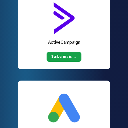
ActiveCampaign
Saiba mais →