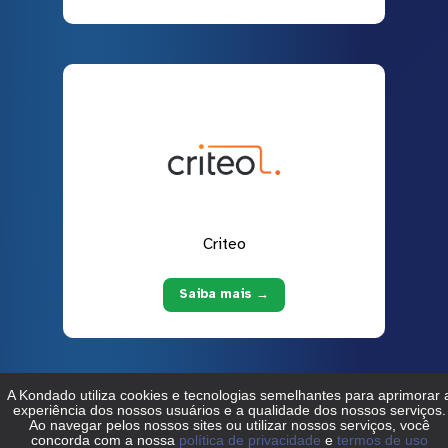
Criteo
Saiba mais →