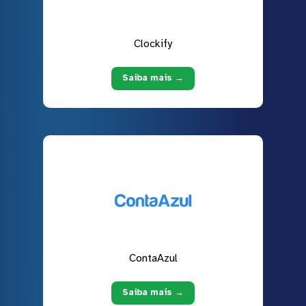
Clockify
Saiba mais →
ContaAzul
Saiba mais →