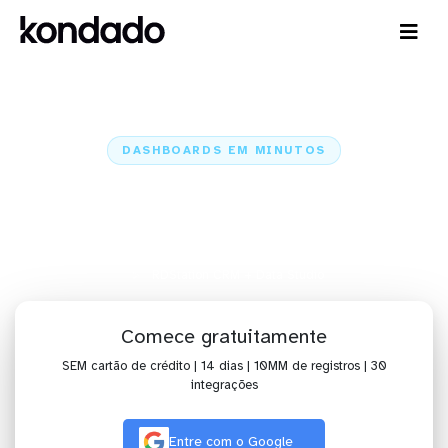
DASHBOARDS EM MINUTOS
Dashboard do RDStation CRM no
Data Studio em minutos
Home
Conectores
RDStation CRM
RDStation CRM + Data Studio
Comece gratuitamente
SEM cartão de crédito | 14 dias | 10MM de registros | 30
integrações
Entre com o Google