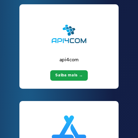
api4com
Saiba mais →