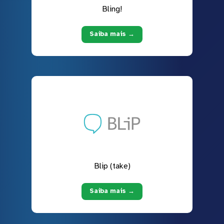
Bling!
Saiba mais →
Blip (take)
Saiba mais →