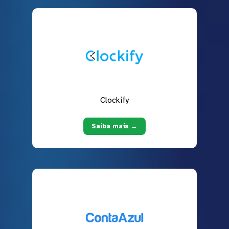
Clockify
Saiba mais →