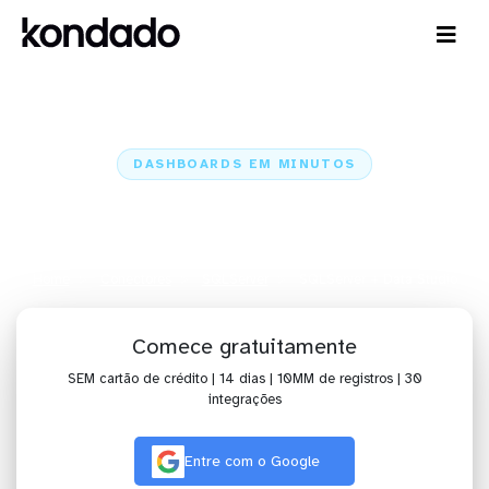
DASHBOARDS EM MINUTOS
Dashboard do SQLServer no Data
Studio em minutos
Home
Conectores
SQLServer
SQLServer + Data Studio
Comece gratuitamente
SEM cartão de crédito | 14 dias | 10MM de registros | 30
integrações
Entre com o Google