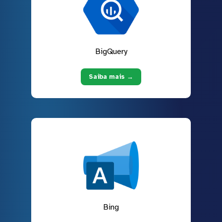
BigQuery
Saiba mais →
Bing