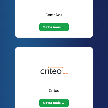
ContaAzul
Saiba mais →
Criteo
Saiba mais →