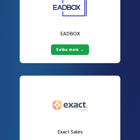
EADBOX
Saiba mais →
Exact Sales