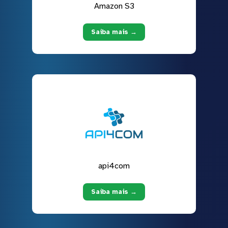
Amazon S3
Saiba mais →
api4com
Saiba mais →