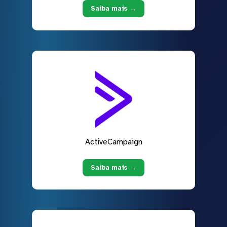
Saiba mais →
ActiveCampaign
Saiba mais →