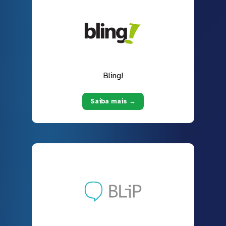
Bling!
Saiba mais →