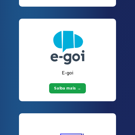
E-goi
Saiba mais →